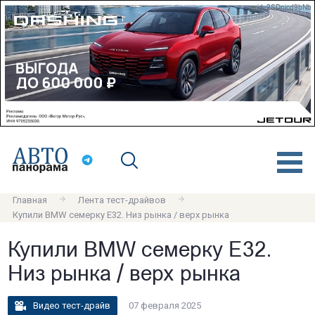
erid: 2SDnjcd9bNb
Главная
Лента тест-драйвов
Купили BMW семерку E32. Низ рынка / верх рынка
Купили BMW семерку E32.
Низ рынка / верх рынка
Видео тест-драйв
07 февраля 2025