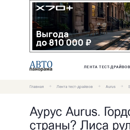
ЛЕНТА ТЕСТ-ДРАЙВО
Главная
Лента тест-драйвов
Aurus
Аурус Aurus. Горд
страны? Лиса ру