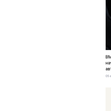
BM
на
ав
05 