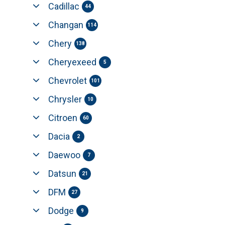
Cadillac
44
Changan
114
Chery
138
Cheryexeed
5
Chevrolet
101
Chrysler
10
Citroen
60
Dacia
2
Daewoo
7
Datsun
21
DFM
27
Dodge
9