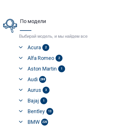
По модели
Выбирай модель, и мы найдем все
Acura
2
Alfa Romeo
2
Aston Martin
1
Audi
288
Aurus
3
Bajaj
1
Bentley
13
BMW
220