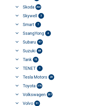
Skoda
264
Skywell
3
Smart
7
SsangYong
4
Subaru
97
Suzuki
68
Tank
15
TENET
1
Tesla Motors
20
Toyota
376
Volkswagen
257
Volvo
91