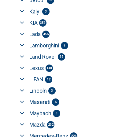
Jetour
53
Kaiyi
3
KIA
359
Lada
456
Lamborghini
8
Land Rover
97
Lexus
148
LIFAN
12
Lincoln
3
Maserati
6
Maybach
3
Mazda
202
Mercedes-Benz
226