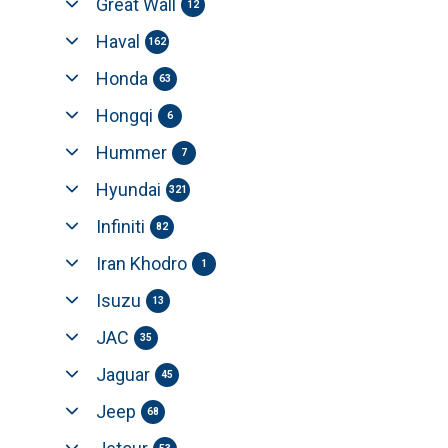
Great Wall
12
Haval
162
Honda
63
Hongqi
6
Hummer
7
Hyundai
321
Infiniti
82
Iran Khodro
1
Isuzu
13
JAC
35
Jaguar
45
Jeep
68