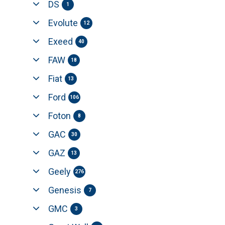
DS
1
Evolute
12
Exeed
40
FAW
18
Fiat
13
Ford
106
Foton
8
GAC
30
GAZ
13
Geely
276
Genesis
7
GMC
3