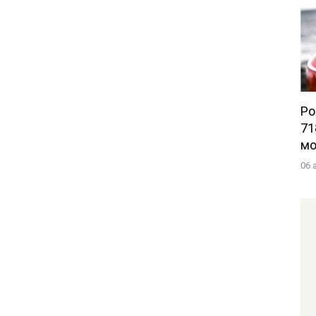
Po
71
мо
06 