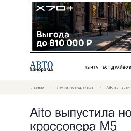
ЛЕНТА ТЕСТ-ДРАЙВО
Главная
Лента тест-драйвов
Aito выпусти
Aito выпустила н
кроссовера M5