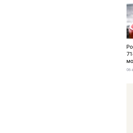
Po
71
мо
06 