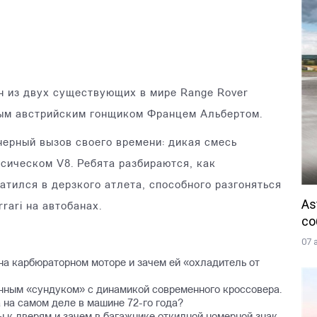
н из двух существующих в мире Range Rover
ным австрийским гонщиком Францем Альбертом.
нерный вызов своего времени: дикая смесь
сическом V8. Ребята разбираются, как
атился в дерзкого атлета, способного разгоняться
As
rari на автобанах.
со
07 
 на карбюраторном моторе и зачем ей «охладитель от
онным «сундуком» с динамикой современного кроссовера.
 на самом деле в машине 72-го года?