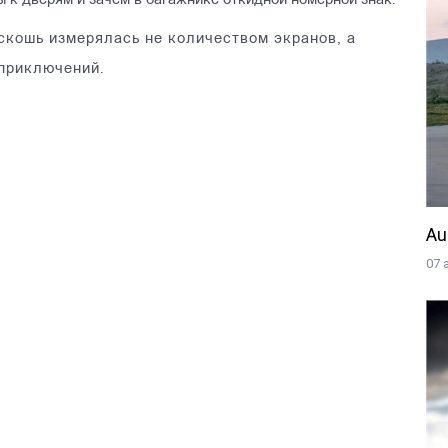
 к дверям и зачем в багажнике откидной номерной знак.
скошь измерялась не количеством экранов, а
приключений.
Au
07 