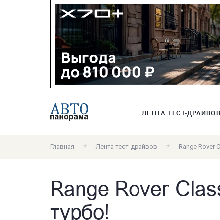
ЛЕНТА ТЕСТ-ДРАЙВО
Главная
Лента тест-драйвов
Range Rover C
Range Rover Class
турбо!