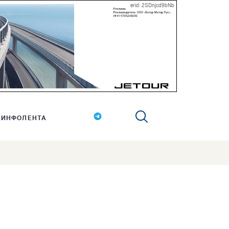
erid: 2SDnjcd9bNb
ИНФОЛЕНТА