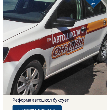
дек
Реформа автошкол буксует