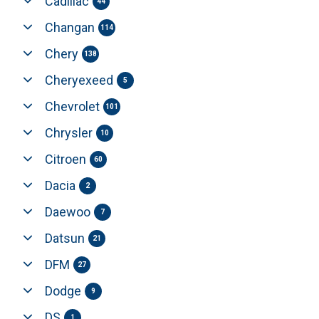
Cadillac
44
Changan
114
Chery
138
Cheryexeed
5
Chevrolet
101
Chrysler
10
Citroen
60
Dacia
2
Daewoo
7
Datsun
21
DFM
27
Dodge
9
DS
1