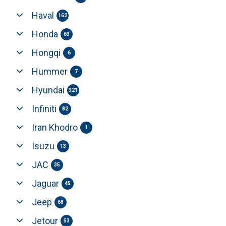
Haval
162
Honda
63
Hongqi
6
Hummer
7
Hyundai
321
Infiniti
82
Iran Khodro
1
Isuzu
13
JAC
35
Jaguar
45
Jeep
68
Jetour
53