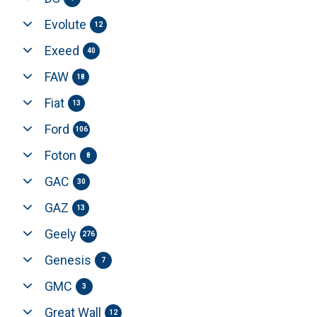
Evolute
12
Exeed
40
FAW
18
Fiat
13
Ford
106
Foton
8
GAC
30
GAZ
13
Geely
276
Genesis
7
GMC
3
Great Wall
12