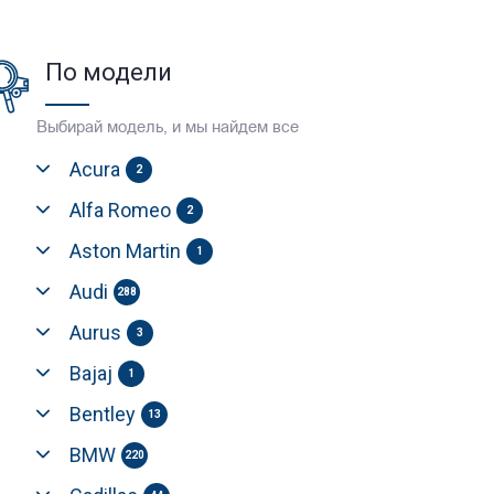
По модели
Выбирай модель, и мы найдем все
Acura
2
Alfa Romeo
2
Aston Martin
1
Audi
288
Aurus
3
Bajaj
1
Bentley
13
BMW
220