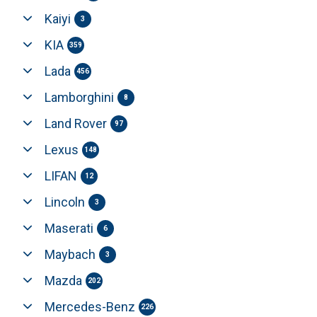
Kaiyi
3
KIA
359
Lada
456
Lamborghini
8
Land Rover
97
Lexus
148
LIFAN
12
Lincoln
3
Maserati
6
Maybach
3
Mazda
202
Mercedes-Benz
226