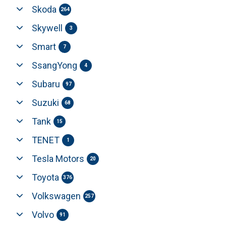
Skoda
264
Skywell
3
Smart
7
SsangYong
4
Subaru
97
Suzuki
68
Tank
15
TENET
1
Tesla Motors
20
Toyota
376
Volkswagen
257
Volvo
91