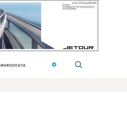
erid: 2SDnjcd9bNb
ИНФОЛЕНТА