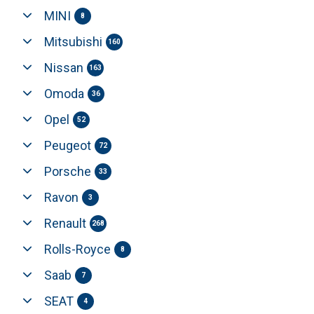
MINI
8
Mitsubishi
160
Nissan
163
Omoda
36
Opel
52
Peugeot
72
Porsche
33
Ravon
3
Renault
268
Rolls-Royce
8
Saab
7
SEAT
4