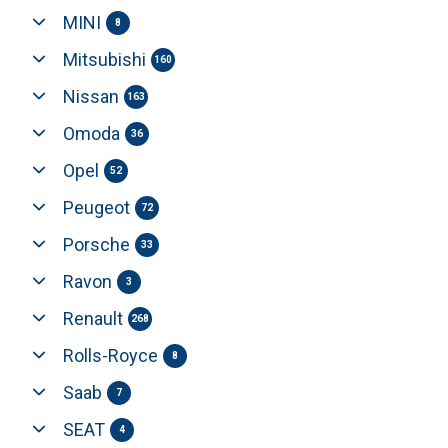
MINI
8
Mitsubishi
160
Nissan
163
Omoda
36
Opel
52
Peugeot
72
Porsche
33
Ravon
3
Renault
268
Rolls-Royce
8
Saab
7
SEAT
4