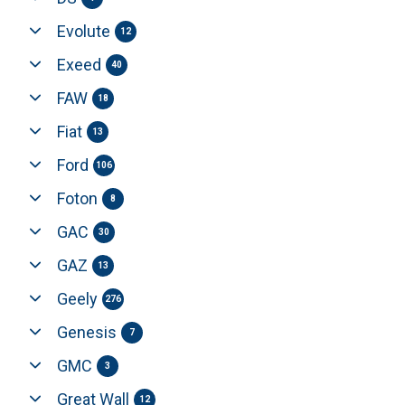
Evolute
12
Exeed
40
FAW
18
Fiat
13
Ford
106
Foton
8
GAC
30
GAZ
13
Geely
276
Genesis
7
GMC
3
Great Wall
12