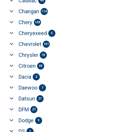
Cadillac
44
Changan
114
Chery
138
Cheryexeed
5
Chevrolet
101
Chrysler
10
Citroen
60
Dacia
2
Daewoo
7
Datsun
21
DFM
27
Dodge
9
DS
1