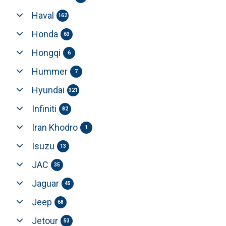
Haval
162
Honda
63
Hongqi
6
Hummer
7
Hyundai
321
Infiniti
82
Iran Khodro
1
Isuzu
13
JAC
35
Jaguar
45
Jeep
68
Jetour
53