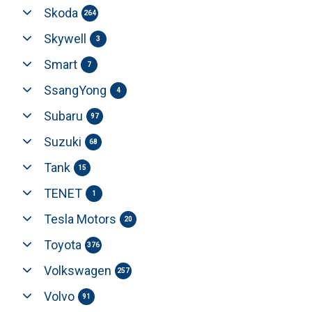
Skoda
264
Skywell
3
Smart
7
SsangYong
4
Subaru
97
Suzuki
68
Tank
15
TENET
1
Tesla Motors
20
Toyota
376
Volkswagen
257
Volvo
91