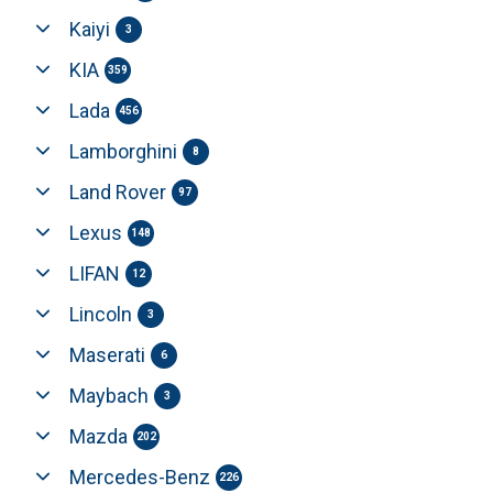
Kaiyi
3
KIA
359
Lada
456
Lamborghini
8
Land Rover
97
Lexus
148
LIFAN
12
Lincoln
3
Maserati
6
Maybach
3
Mazda
202
Mercedes-Benz
226