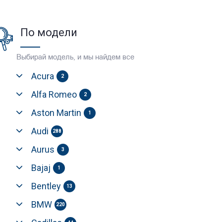
По модели
Выбирай модель, и мы найдем все
Acura
2
Alfa Romeo
2
Aston Martin
1
Audi
288
Aurus
3
Bajaj
1
Bentley
13
BMW
220