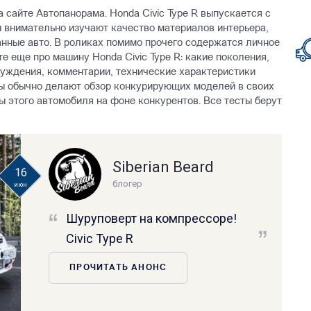
на сайте Автопанорама. Honda Civic Type R выпускается с
ры внимательно изучают качество материалов интерьера,
анные авто. В роликах помимо прочего содержатся личное
те еще про машину Honda Civic Type R: какие поколения,
суждения, комментарии, технические характеристики
ры обычно делают обзор конкурирующих моделей в своих
 этого автомобиля на фоне конкурентов. Все тесты берут
Siberian Beard
16
блогер
июн
Шуруповерт на компрессоре!
Civic Type R
ПРОЧИТАТЬ АНОНС