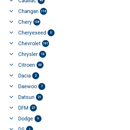
Cadillac
44
Changan
114
Chery
138
Cheryexeed
5
Chevrolet
101
Chrysler
10
Citroen
60
Dacia
2
Daewoo
7
Datsun
21
DFM
27
Dodge
9
DS
1