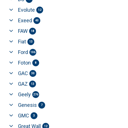
Evolute
12
Exeed
40
FAW
18
Fiat
13
Ford
106
Foton
8
GAC
30
GAZ
13
Geely
276
Genesis
7
GMC
3
Great Wall
12