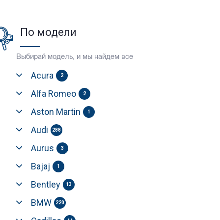
По модели
Выбирай модель, и мы найдем все
Acura
2
Alfa Romeo
2
Aston Martin
1
Audi
288
Aurus
3
Bajaj
1
Bentley
13
BMW
220