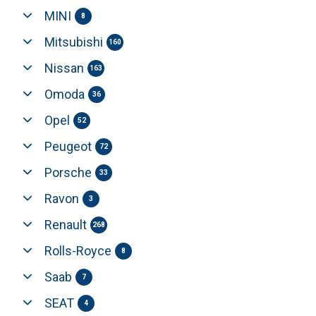
MINI
8
Mitsubishi
160
Nissan
163
Omoda
36
Opel
52
Peugeot
72
Porsche
33
Ravon
3
Renault
268
Rolls-Royce
8
Saab
7
SEAT
4