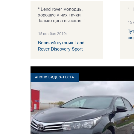
“ Lend rover молодцы,
“ Н
хорошие у них тачки.
Только цена высокая! “
15 
Ту
15 ноября 2019 г.
сю
Великий путаник Land
Rover Discovery Sport
АНОНС ВИДЕО-ТЕСТА