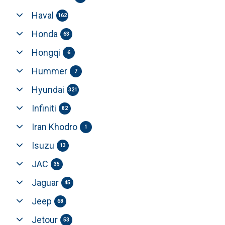
Haval
162
Honda
63
Hongqi
6
Hummer
7
Hyundai
321
Infiniti
82
Iran Khodro
1
Isuzu
13
JAC
35
Jaguar
45
Jeep
68
Jetour
53