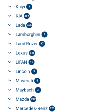
Kaiyi
3
KIA
359
Lada
456
Lamborghini
8
Land Rover
97
Lexus
148
LIFAN
12
Lincoln
3
Maserati
6
Maybach
3
Mazda
202
Mercedes-Benz
226