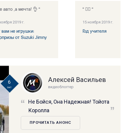
е авто ,а мечта! 👌 “
“ 👍🏻 “
ноября 2019 г.
15 ноября 2019 г.
т вам не игрушки:
Год учителя
рпризы от Suzuki Jimny
Алексей Васильев
6
видеоблоггер
окт
Не Бойся, Она Надежная! Тойота
Королла
ПРОЧИТАТЬ АНОНС