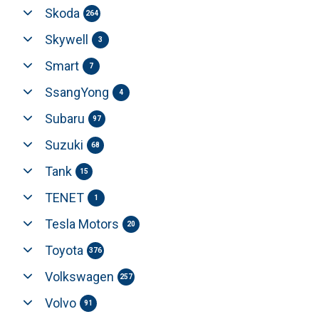
Skoda
264
Skywell
3
Smart
7
SsangYong
4
Subaru
97
Suzuki
68
Tank
15
TENET
1
Tesla Motors
20
Toyota
376
Volkswagen
257
Volvo
91