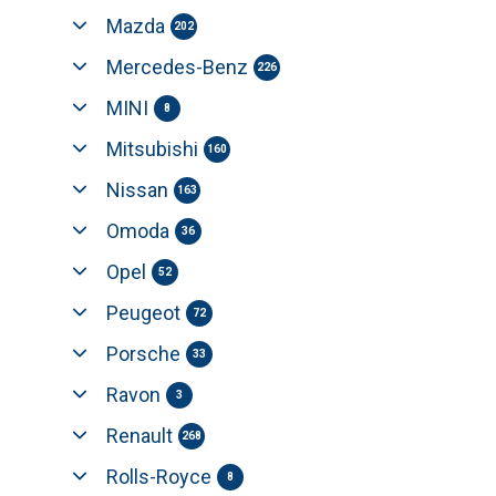
Mazda
202
Mercedes-Benz
226
MINI
8
Mitsubishi
160
Nissan
163
Omoda
36
Opel
52
Peugeot
72
Porsche
33
Ravon
3
Renault
268
Rolls-Royce
8