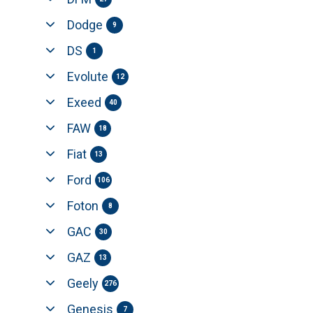
Dodge
9
DS
1
Evolute
12
Exeed
40
FAW
18
Fiat
13
Ford
106
Foton
8
GAC
30
GAZ
13
Geely
276
Genesis
7