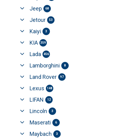
Jeep
68
Jetour
53
Kaiyi
3
KIA
359
Lada
456
Lamborghini
8
Land Rover
97
Lexus
148
LIFAN
12
Lincoln
3
Maserati
6
Maybach
3