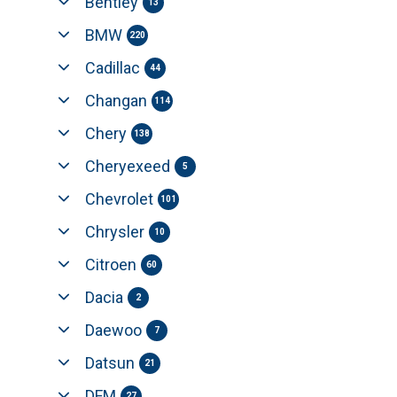
Bentley
13
BMW
220
Cadillac
44
Changan
114
Chery
138
Cheryexeed
5
Chevrolet
101
Chrysler
10
Citroen
60
Dacia
2
Daewoo
7
Datsun
21
DFM
27