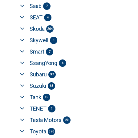
Saab
7
SEAT
4
Skoda
264
Skywell
3
Smart
7
SsangYong
4
Subaru
97
Suzuki
68
Tank
15
TENET
1
Tesla Motors
20
Toyota
376