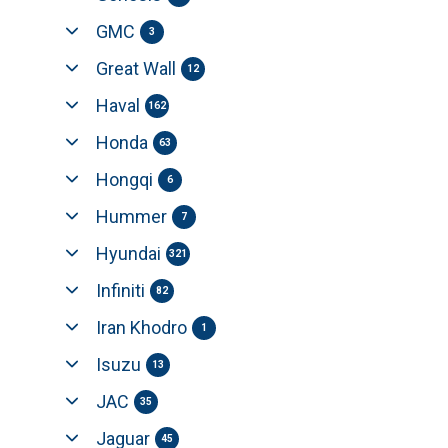
GMC
3
Great Wall
12
Haval
162
Honda
63
Hongqi
6
Hummer
7
Hyundai
321
Infiniti
82
Iran Khodro
1
Isuzu
13
JAC
35
Jaguar
45