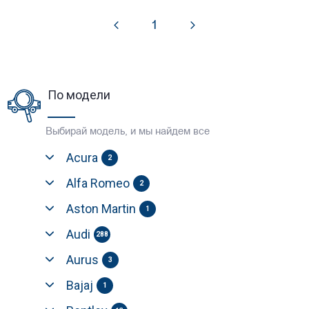
1
По модели
Выбирай модель, и мы найдем все
Acura
2
Alfa Romeo
2
Aston Martin
1
Audi
288
Aurus
3
Bajaj
1