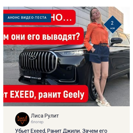
АНОНС ВИДЕО-ТЕСТА
2
ноя
Лиса Рулит
блогер
Убьет Exeed, Ранит Джили. Зачем его