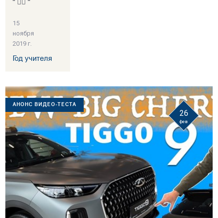
“ 👍🏻 “
15
ноября
2019 г.
Год учителя
АНОНС ВИДЕО-ТЕСТА
26
фев