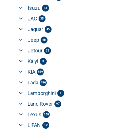
Isuzu
13
JAC
35
Jaguar
45
Jeep
68
Jetour
53
Kaiyi
3
KIA
359
Lada
456
Lamborghini
8
Land Rover
97
Lexus
148
LIFAN
12