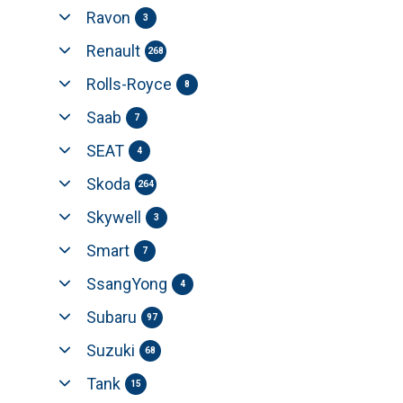
Ravon
3
Renault
268
Rolls-Royce
8
Saab
7
SEAT
4
Skoda
264
Skywell
3
Smart
7
SsangYong
4
Subaru
97
Suzuki
68
Tank
15