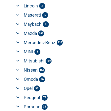
Lincoln
3
Maserati
6
Maybach
3
Mazda
202
Mercedes-Benz
226
MINI
8
Mitsubishi
160
Nissan
163
Omoda
36
Opel
52
Peugeot
72
Porsche
33