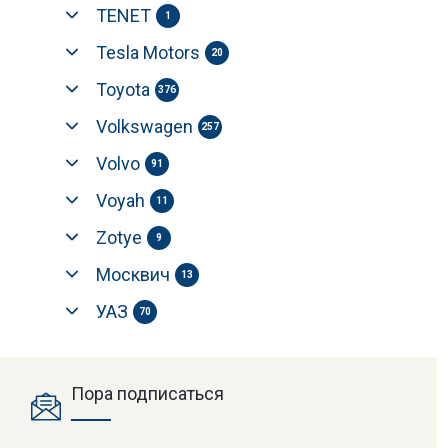
TENET
1
Tesla Motors
20
Toyota
376
Volkswagen
257
Volvo
91
Voyah
11
Zotye
9
Москвич
13
УАЗ
70
Пора подписаться