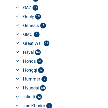
GAZ
13
Geely
276
Genesis
7
GMC
3
Great Wall
12
Haval
162
Honda
63
Hongqi
6
Hummer
7
Hyundai
321
Infiniti
82
Iran Khodro
1