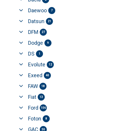
Daewoo
7
Datsun
21
DFM
27
Dodge
9
DS
1
Evolute
12
Exeed
40
FAW
18
Fiat
13
Ford
106
Foton
8
GAC
30