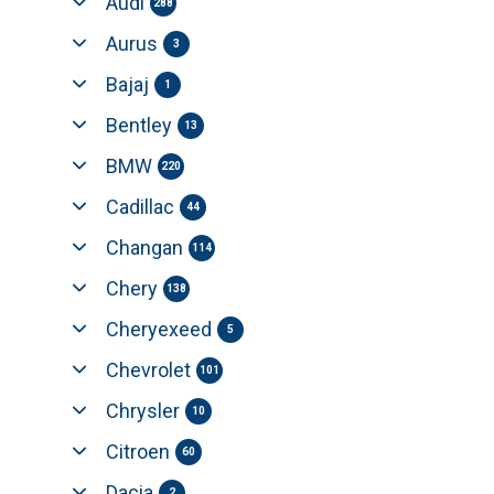
Audi
288
Aurus
3
Bajaj
1
Bentley
13
BMW
220
Cadillac
44
Changan
114
Chery
138
Cheryexeed
5
Chevrolet
101
Chrysler
10
Citroen
60
Dacia
2