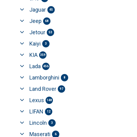
Jaguar
45
Jeep
68
Jetour
53
Kaiyi
3
KIA
359
Lada
456
Lamborghini
8
Land Rover
97
Lexus
148
LIFAN
12
Lincoln
3
Maserati
6