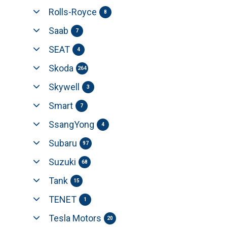
Rolls-Royce
8
Saab
7
SEAT
4
Skoda
264
Skywell
3
Smart
7
SsangYong
4
Subaru
97
Suzuki
68
Tank
15
TENET
1
Tesla Motors
20