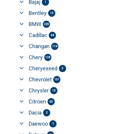
Bajaj
1
Bentley
13
BMW
220
Cadillac
44
Changan
114
Chery
138
Cheryexeed
5
Chevrolet
101
Chrysler
10
Citroen
60
Dacia
2
Daewoo
7