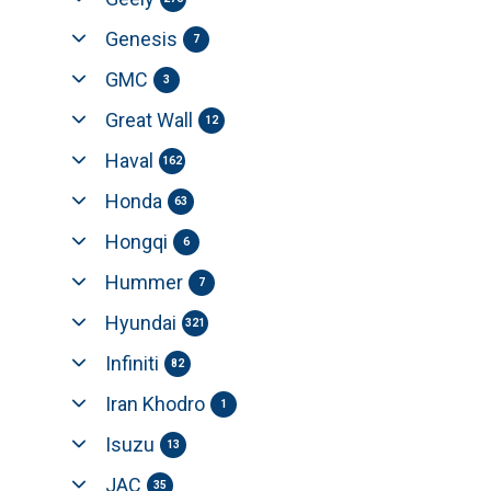
Genesis
7
GMC
3
Great Wall
12
Haval
162
Honda
63
Hongqi
6
Hummer
7
Hyundai
321
Infiniti
82
Iran Khodro
1
Isuzu
13
JAC
35