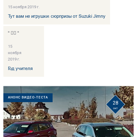
15 ноября 2019 г.
Тут вам не игрушки: сюрпризы от Suzuki Jimny
“ 👍🏻 “
15
ноября
2019 г.
Год учителя
АНОНС ВИДЕО-ТЕСТА
28
окт