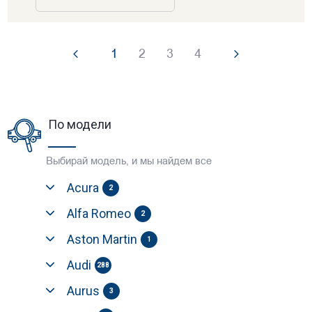
1
2
3
4
По модели
Выбирай модель, и мы найдем все
Acura
2
Alfa Romeo
2
Aston Martin
1
Audi
288
Aurus
3