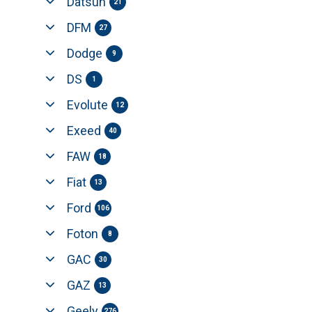
Datsun
21
DFM
27
Dodge
9
DS
1
Evolute
12
Exeed
40
FAW
18
Fiat
13
Ford
106
Foton
8
GAC
30
GAZ
13
Geely
276