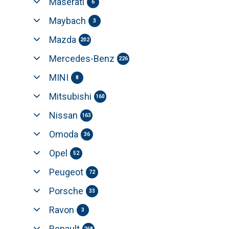
Maserati
6
Maybach
3
Mazda
202
Mercedes-Benz
226
MINI
8
Mitsubishi
160
Nissan
163
Omoda
36
Opel
52
Peugeot
72
Porsche
33
Ravon
3
Renault
268