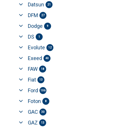
Datsun
21
DFM
27
Dodge
9
DS
1
Evolute
12
Exeed
40
FAW
18
Fiat
13
Ford
106
Foton
8
GAC
30
GAZ
13