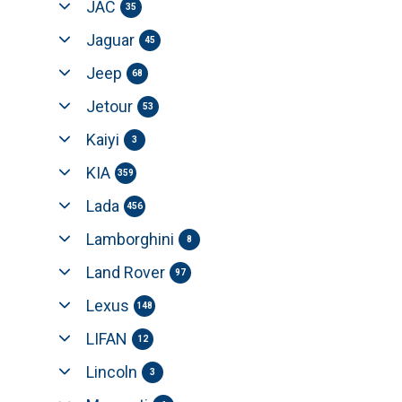
JAC
35
Jaguar
45
Jeep
68
Jetour
53
Kaiyi
3
KIA
359
Lada
456
Lamborghini
8
Land Rover
97
Lexus
148
LIFAN
12
Lincoln
3