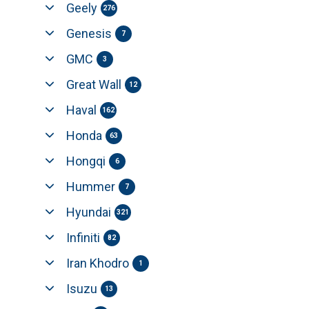
Geely
276
Genesis
7
GMC
3
Great Wall
12
Haval
162
Honda
63
Hongqi
6
Hummer
7
Hyundai
321
Infiniti
82
Iran Khodro
1
Isuzu
13