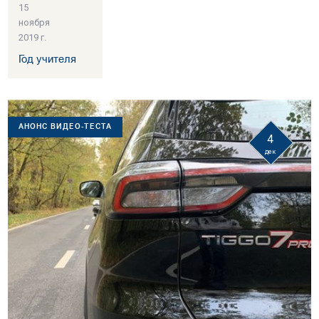
15
ноября
2019 г.
Год учителя
АНОНС ВИДЕО-ТЕСТА
4
дек