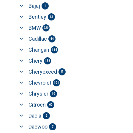
Bajaj
1
Bentley
13
BMW
220
Cadillac
44
Changan
114
Chery
138
Cheryexeed
5
Chevrolet
101
Chrysler
10
Citroen
60
Dacia
2
Daewoo
7