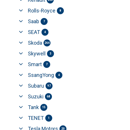
Rolls-Royce
8
Saab
7
SEAT
4
Skoda
264
Skywell
3
Smart
7
SsangYong
4
Subaru
97
Suzuki
68
Tank
15
TENET
1
Tesla Motors
20