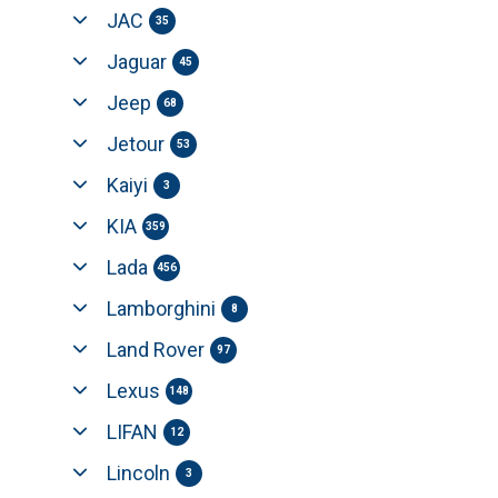
JAC
35
Jaguar
45
Jeep
68
Jetour
53
Kaiyi
3
KIA
359
Lada
456
Lamborghini
8
Land Rover
97
Lexus
148
LIFAN
12
Lincoln
3