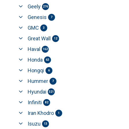
Geely
276
Genesis
7
GMC
3
Great Wall
12
Haval
162
Honda
63
Hongqi
6
Hummer
7
Hyundai
321
Infiniti
82
Iran Khodro
1
Isuzu
13