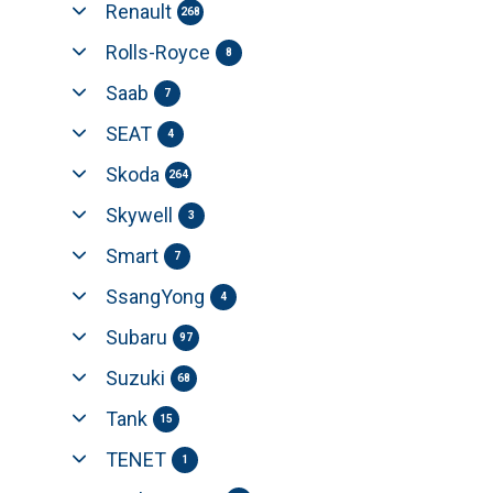
Renault
268
Rolls-Royce
8
Saab
7
SEAT
4
Skoda
264
Skywell
3
Smart
7
SsangYong
4
Subaru
97
Suzuki
68
Tank
15
TENET
1