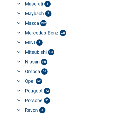
Maserati
6
Maybach
3
Mazda
202
Mercedes-Benz
226
MINI
8
Mitsubishi
160
Nissan
163
Omoda
36
Opel
52
Peugeot
72
Porsche
33
Ravon
3