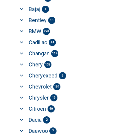
Bajaj
1
Bentley
13
BMW
220
Cadillac
44
Changan
114
Chery
138
Cheryexeed
5
Chevrolet
101
Chrysler
10
Citroen
60
Dacia
2
Daewoo
7