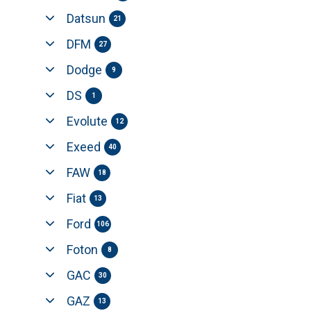
Datsun
21
DFM
27
Dodge
9
DS
1
Evolute
12
Exeed
40
FAW
18
Fiat
13
Ford
106
Foton
8
GAC
30
GAZ
13