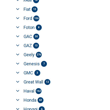
FAW
18
Fiat
13
Ford
106
Foton
8
GAC
30
GAZ
13
Geely
276
Genesis
7
GMC
3
Great Wall
12
Haval
162
Honda
63
Hongqi
6