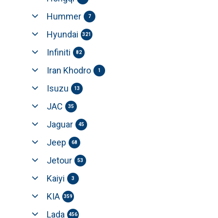
Hummer
7
Hyundai
321
Infiniti
82
Iran Khodro
1
Isuzu
13
JAC
35
Jaguar
45
Jeep
68
Jetour
53
Kaiyi
3
KIA
359
Lada
456