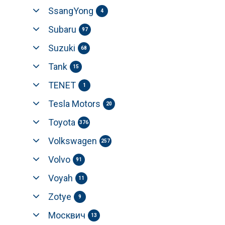
SsangYong
4
Subaru
97
Suzuki
68
Tank
15
TENET
1
Tesla Motors
20
Toyota
376
Volkswagen
257
Volvo
91
Voyah
11
Zotye
9
Москвич
13