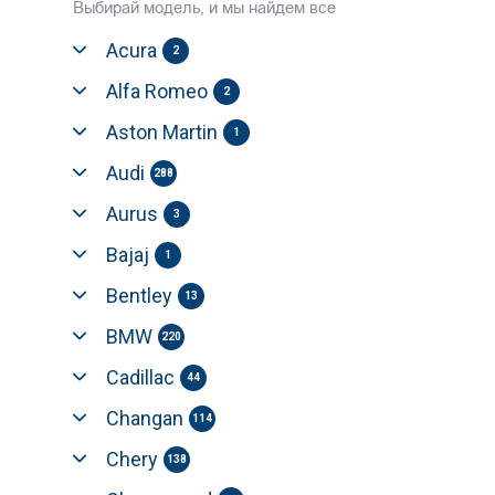
Выбирай модель, и мы найдем все
Acura
2
Alfa Romeo
2
Aston Martin
1
Audi
288
Aurus
3
Bajaj
1
Bentley
13
BMW
220
Cadillac
44
Changan
114
Chery
138