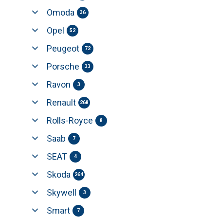
Omoda
36
Opel
52
Peugeot
72
Porsche
33
Ravon
3
Renault
268
Rolls-Royce
8
Saab
7
SEAT
4
Skoda
264
Skywell
3
Smart
7