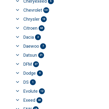
Cheryexeed
5
Chevrolet
101
Chrysler
10
Citroen
60
Dacia
2
Daewoo
7
Datsun
21
DFM
27
Dodge
9
DS
1
Evolute
12
Exeed
40