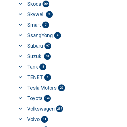
Skoda
264
Skywell
3
Smart
7
SsangYong
4
Subaru
97
Suzuki
68
Tank
15
TENET
1
Tesla Motors
20
Toyota
376
Volkswagen
257
Volvo
91