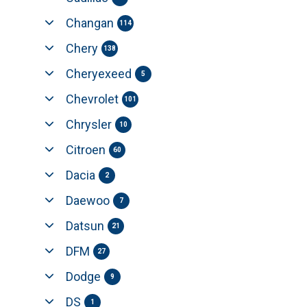
Changan
114
Chery
138
Cheryexeed
5
Chevrolet
101
Chrysler
10
Citroen
60
Dacia
2
Daewoo
7
Datsun
21
DFM
27
Dodge
9
DS
1