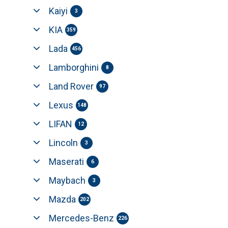
Kaiyi
3
KIA
359
Lada
456
Lamborghini
8
Land Rover
97
Lexus
148
LIFAN
12
Lincoln
3
Maserati
6
Maybach
3
Mazda
202
Mercedes-Benz
226