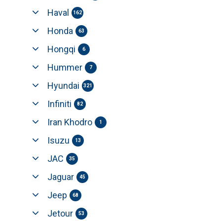
Haval
162
Honda
63
Hongqi
6
Hummer
7
Hyundai
321
Infiniti
82
Iran Khodro
1
Isuzu
13
JAC
35
Jaguar
45
Jeep
68
Jetour
53