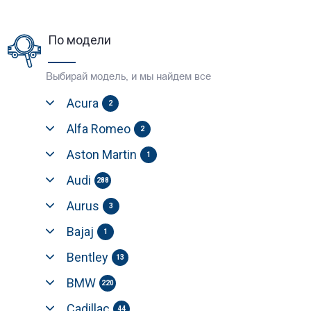
По модели
Выбирай модель, и мы найдем все
Acura
2
Alfa Romeo
2
Aston Martin
1
Audi
288
Aurus
3
Bajaj
1
Bentley
13
BMW
220
Cadillac
44