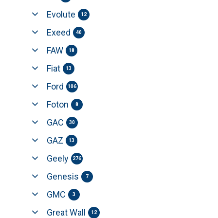
Evolute
12
Exeed
40
FAW
18
Fiat
13
Ford
106
Foton
8
GAC
30
GAZ
13
Geely
276
Genesis
7
GMC
3
Great Wall
12