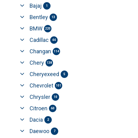
Bajaj
1
Bentley
13
BMW
220
Cadillac
44
Changan
114
Chery
138
Cheryexeed
5
Chevrolet
101
Chrysler
10
Citroen
60
Dacia
2
Daewoo
7