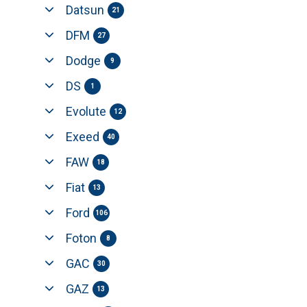
Datsun
21
DFM
27
Dodge
9
DS
1
Evolute
12
Exeed
40
FAW
18
Fiat
13
Ford
106
Foton
8
GAC
30
GAZ
13