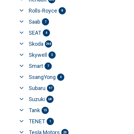
Rolls-Royce
8
Saab
7
SEAT
4
Skoda
264
Skywell
3
Smart
7
SsangYong
4
Subaru
97
Suzuki
68
Tank
15
TENET
1
Tesla Motors
20