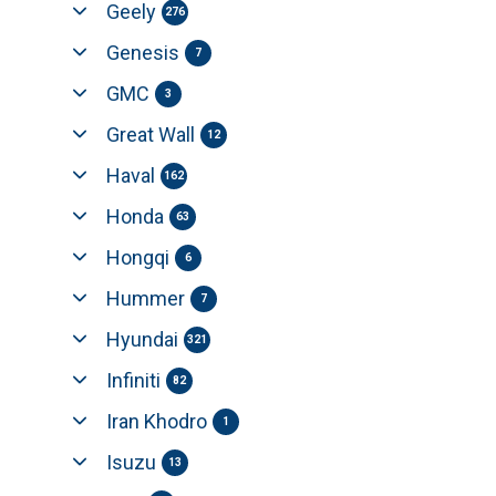
Geely
276
Genesis
7
GMC
3
Great Wall
12
Haval
162
Honda
63
Hongqi
6
Hummer
7
Hyundai
321
Infiniti
82
Iran Khodro
1
Isuzu
13