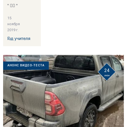
“ 👍🏻 “
15
ноября
2019 г.
Год учителя
АНОНС ВИДЕО-ТЕСТА
24
июн