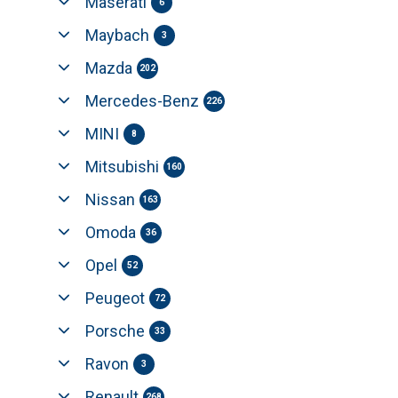
Maserati
6
Maybach
3
Mazda
202
Mercedes-Benz
226
MINI
8
Mitsubishi
160
Nissan
163
Omoda
36
Opel
52
Peugeot
72
Porsche
33
Ravon
3
Renault
268