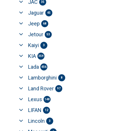
JAC
35
Jaguar
45
Jeep
68
Jetour
53
Kaiyi
3
KIA
359
Lada
456
Lamborghini
8
Land Rover
97
Lexus
148
LIFAN
12
Lincoln
3