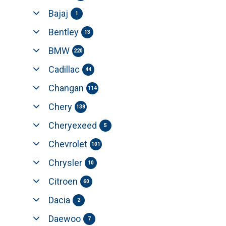
Bajaj
1
Bentley
13
BMW
220
Cadillac
44
Changan
114
Chery
138
Cheryexeed
5
Chevrolet
101
Chrysler
10
Citroen
60
Dacia
2
Daewoo
7