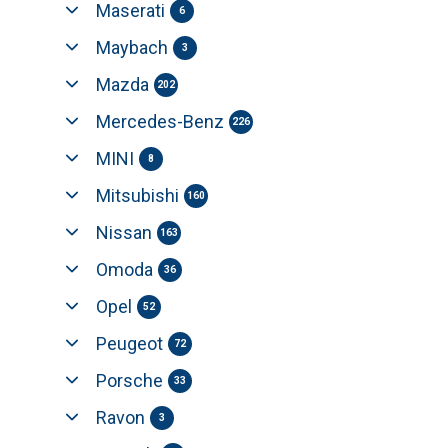
Maserati
6
Maybach
3
Mazda
202
Mercedes-Benz
226
MINI
8
Mitsubishi
160
Nissan
163
Omoda
36
Opel
52
Peugeot
72
Porsche
33
Ravon
3