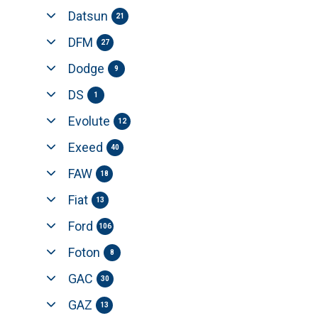
Datsun
21
DFM
27
Dodge
9
DS
1
Evolute
12
Exeed
40
FAW
18
Fiat
13
Ford
106
Foton
8
GAC
30
GAZ
13