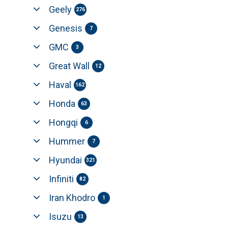
Geely
276
Genesis
7
GMC
3
Great Wall
12
Haval
162
Honda
63
Hongqi
6
Hummer
7
Hyundai
321
Infiniti
82
Iran Khodro
1
Isuzu
13