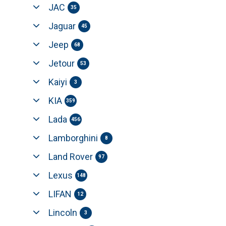
JAC
35
Jaguar
45
Jeep
68
Jetour
53
Kaiyi
3
KIA
359
Lada
456
Lamborghini
8
Land Rover
97
Lexus
148
LIFAN
12
Lincoln
3