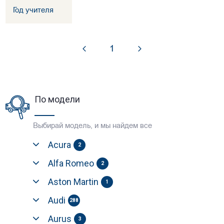
Год учителя
1
По модели
Выбирай модель, и мы найдем все
Acura
2
Alfa Romeo
2
Aston Martin
1
Audi
288
Aurus
3