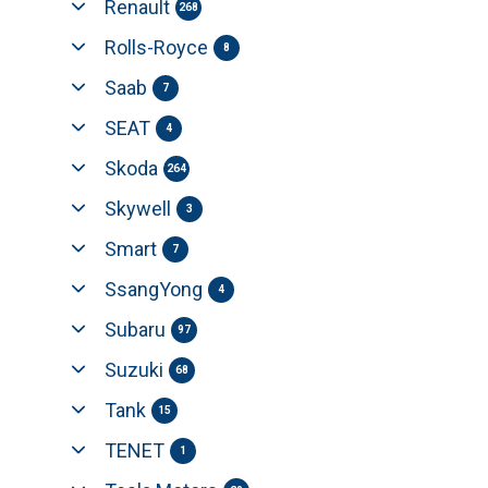
Renault
268
Rolls-Royce
8
Saab
7
SEAT
4
Skoda
264
Skywell
3
Smart
7
SsangYong
4
Subaru
97
Suzuki
68
Tank
15
TENET
1