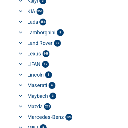
Kaiyi
3
KIA
359
Lada
456
Lamborghini
8
Land Rover
97
Lexus
148
LIFAN
12
Lincoln
3
Maserati
6
Maybach
3
Mazda
202
Mercedes-Benz
226
MINI
8