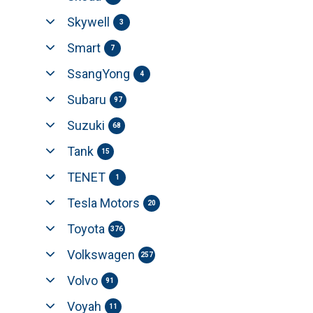
Skywell
3
Smart
7
SsangYong
4
Subaru
97
Suzuki
68
Tank
15
TENET
1
Tesla Motors
20
Toyota
376
Volkswagen
257
Volvo
91
Voyah
11