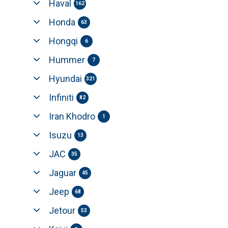
Haval
162
Honda
63
Hongqi
6
Hummer
7
Hyundai
321
Infiniti
82
Iran Khodro
1
Isuzu
13
JAC
35
Jaguar
45
Jeep
68
Jetour
53