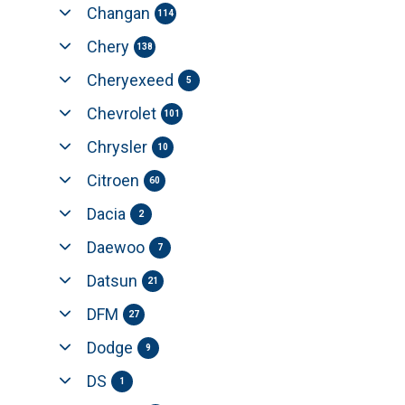
Changan
114
Chery
138
Cheryexeed
5
Chevrolet
101
Chrysler
10
Citroen
60
Dacia
2
Daewoo
7
Datsun
21
DFM
27
Dodge
9
DS
1