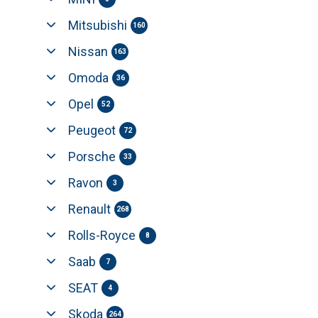
Mitsubishi
160
Nissan
163
Omoda
36
Opel
52
Peugeot
72
Porsche
33
Ravon
3
Renault
268
Rolls-Royce
8
Saab
7
SEAT
4
Skoda
264