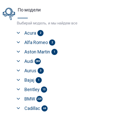
По модели
Выбирай модель, и мы найдем все
Acura
2
Alfa Romeo
2
Aston Martin
1
Audi
288
Aurus
3
Bajaj
1
Bentley
13
BMW
220
Cadillac
44