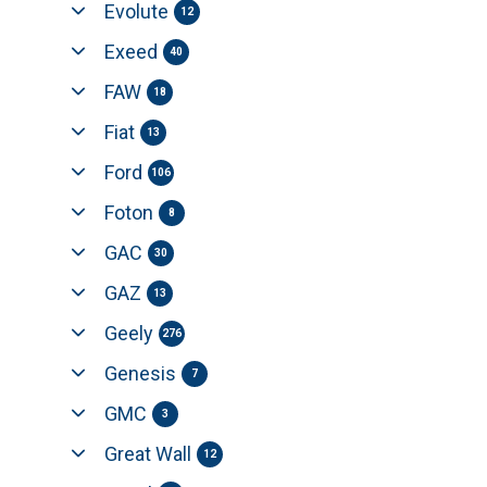
Evolute
12
Exeed
40
FAW
18
Fiat
13
Ford
106
Foton
8
GAC
30
GAZ
13
Geely
276
Genesis
7
GMC
3
Great Wall
12