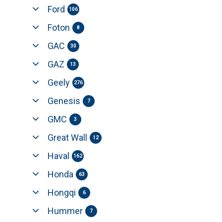
Ford
106
Foton
8
GAC
30
GAZ
13
Geely
276
Genesis
7
GMC
3
Great Wall
12
Haval
162
Honda
63
Hongqi
6
Hummer
7