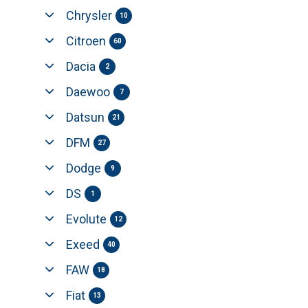
Chrysler
10
Citroen
60
Dacia
2
Daewoo
7
Datsun
21
DFM
27
Dodge
9
DS
1
Evolute
12
Exeed
40
FAW
18
Fiat
13