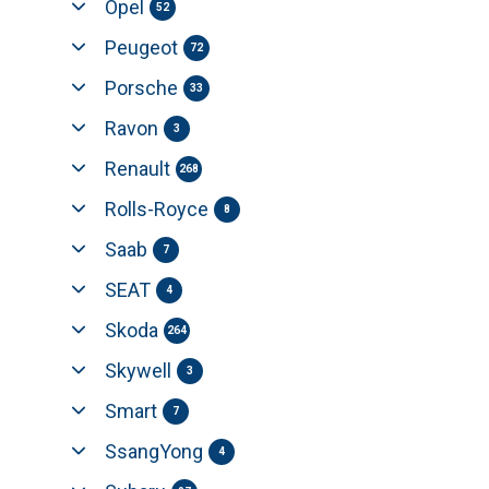
Opel
52
Peugeot
72
Porsche
33
Ravon
3
Renault
268
Rolls-Royce
8
Saab
7
SEAT
4
Skoda
264
Skywell
3
Smart
7
SsangYong
4