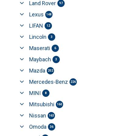
Land Rover
97
Lexus
148
LIFAN
12
Lincoln
3
Maserati
6
Maybach
3
Mazda
202
Mercedes-Benz
226
MINI
8
Mitsubishi
160
Nissan
163
Omoda
36