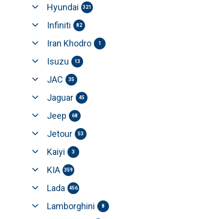
Hyundai
321
Infiniti
82
Iran Khodro
1
Isuzu
13
JAC
35
Jaguar
45
Jeep
68
Jetour
53
Kaiyi
3
KIA
359
Lada
456
Lamborghini
8