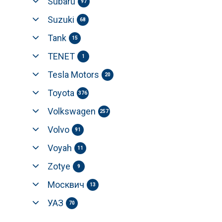
Subaru
97
Suzuki
68
Tank
15
TENET
1
Tesla Motors
20
Toyota
376
Volkswagen
257
Volvo
91
Voyah
11
Zotye
9
Москвич
13
УАЗ
70