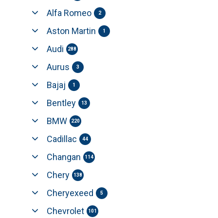
Alfa Romeo
2
Aston Martin
1
Audi
288
Aurus
3
Bajaj
1
Bentley
13
BMW
220
Cadillac
44
Changan
114
Chery
138
Cheryexeed
5
Chevrolet
101