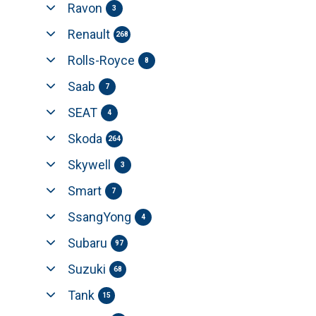
Ravon
3
Renault
268
Rolls-Royce
8
Saab
7
SEAT
4
Skoda
264
Skywell
3
Smart
7
SsangYong
4
Subaru
97
Suzuki
68
Tank
15