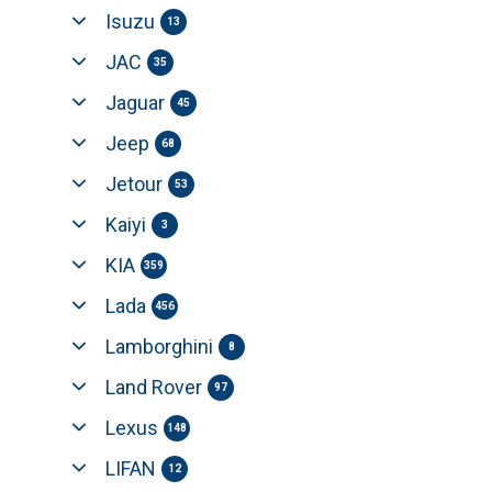
Isuzu
13
JAC
35
Jaguar
45
Jeep
68
Jetour
53
Kaiyi
3
KIA
359
Lada
456
Lamborghini
8
Land Rover
97
Lexus
148
LIFAN
12