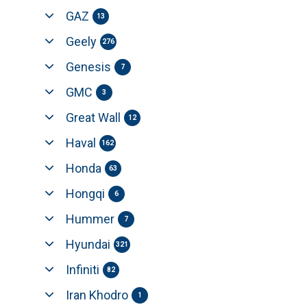
GAZ
13
Geely
276
Genesis
7
GMC
3
Great Wall
12
Haval
162
Honda
63
Hongqi
6
Hummer
7
Hyundai
321
Infiniti
82
Iran Khodro
1