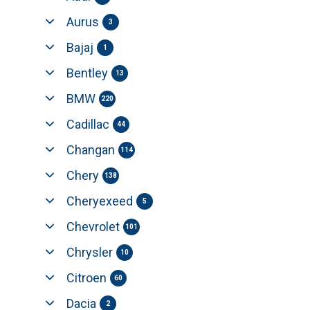
Aurus
3
Bajaj
1
Bentley
13
BMW
220
Cadillac
44
Changan
114
Chery
138
Cheryexeed
5
Chevrolet
101
Chrysler
10
Citroen
60
Dacia
2