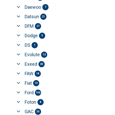
Daewoo
7
Datsun
21
DFM
27
Dodge
9
DS
1
Evolute
12
Exeed
40
FAW
18
Fiat
13
Ford
106
Foton
8
GAC
30