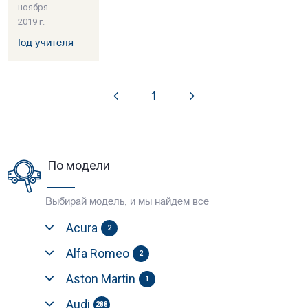
ноября
2019 г.
Год учителя
1
По модели
Выбирай модель, и мы найдем все
Acura
2
Alfa Romeo
2
Aston Martin
1
Audi
288