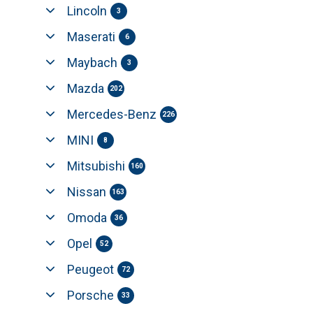
Lincoln
3
Maserati
6
Maybach
3
Mazda
202
Mercedes-Benz
226
MINI
8
Mitsubishi
160
Nissan
163
Omoda
36
Opel
52
Peugeot
72
Porsche
33