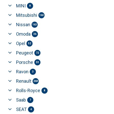
MINI
8
Mitsubishi
160
Nissan
163
Omoda
36
Opel
52
Peugeot
72
Porsche
33
Ravon
3
Renault
268
Rolls-Royce
8
Saab
7
SEAT
4