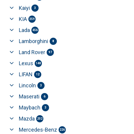
Kaiyi
3
KIA
359
Lada
456
Lamborghini
8
Land Rover
97
Lexus
148
LIFAN
12
Lincoln
3
Maserati
6
Maybach
3
Mazda
202
Mercedes-Benz
226