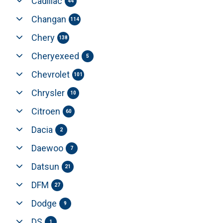
Cadillac
44
Changan
114
Chery
138
Cheryexeed
5
Chevrolet
101
Chrysler
10
Citroen
60
Dacia
2
Daewoo
7
Datsun
21
DFM
27
Dodge
9
DS
1