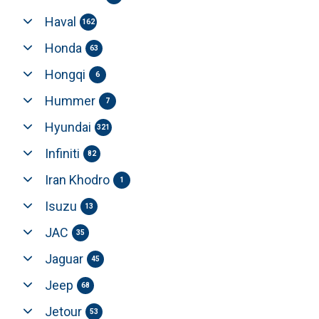
Haval
162
Honda
63
Hongqi
6
Hummer
7
Hyundai
321
Infiniti
82
Iran Khodro
1
Isuzu
13
JAC
35
Jaguar
45
Jeep
68
Jetour
53