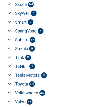
Skoda
264
Skywell
3
Smart
7
SsangYong
4
Subaru
97
Suzuki
68
Tank
15
TENET
1
Tesla Motors
20
Toyota
376
Volkswagen
257
Volvo
91