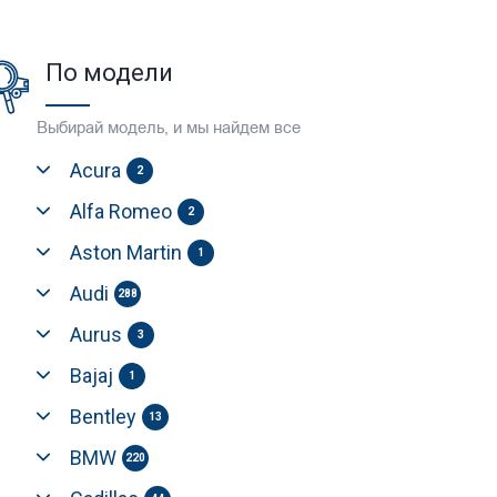
По модели
Выбирай модель, и мы найдем все
Acura
2
Alfa Romeo
2
Aston Martin
1
Audi
288
Aurus
3
Bajaj
1
Bentley
13
BMW
220