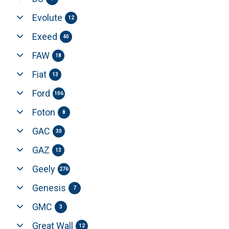
Evolute
12
Exeed
40
FAW
18
Fiat
13
Ford
106
Foton
8
GAC
30
GAZ
13
Geely
276
Genesis
7
GMC
3
Great Wall
12