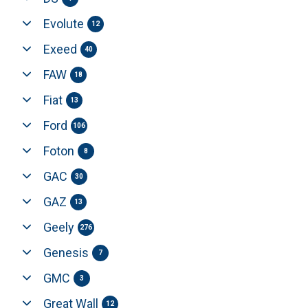
Evolute
12
Exeed
40
FAW
18
Fiat
13
Ford
106
Foton
8
GAC
30
GAZ
13
Geely
276
Genesis
7
GMC
3
Great Wall
12