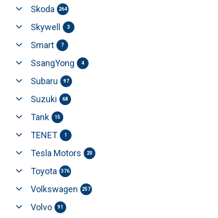
Skoda
264
Skywell
3
Smart
7
SsangYong
4
Subaru
97
Suzuki
68
Tank
15
TENET
1
Tesla Motors
20
Toyota
376
Volkswagen
257
Volvo
91