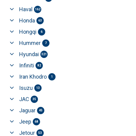
Haval
162
Honda
63
Hongqi
6
Hummer
7
Hyundai
321
Infiniti
82
Iran Khodro
1
Isuzu
13
JAC
35
Jaguar
45
Jeep
68
Jetour
53