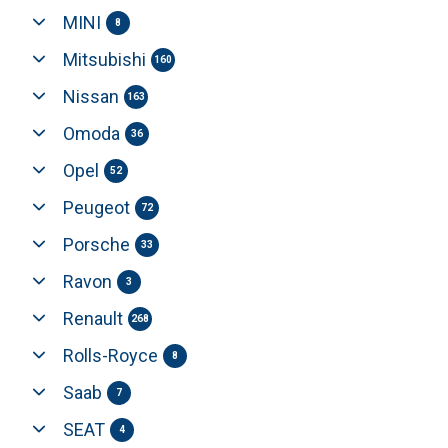
MINI
8
Mitsubishi
160
Nissan
163
Omoda
36
Opel
52
Peugeot
72
Porsche
33
Ravon
3
Renault
268
Rolls-Royce
8
Saab
7
SEAT
4