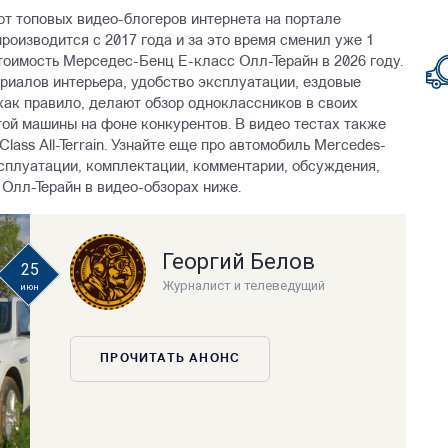
n от топовых видео-блогеров интернета на портале
производится с 2017 года и за это время сменил уже 1
тоимость Mерседес-Бенц Е-класс Олл-Терайн в 2026 году.
иалов интерьера, удобство эксплуатации, ездовые
 как правило, делают обзор одноклассников в своих
той машины на фоне конкурентов. В видео тестах также
ass All-Terrain. Узнайте еще про автомобиль Mercedes-
 эксплуатации, комплектации, комментарии, обсуждения,
Олл-Терайн в видео-обзорах ниже.
Георгий Белов
25
Журналист и телеведущий
июн
ПРОЧИТАТЬ АНОНС