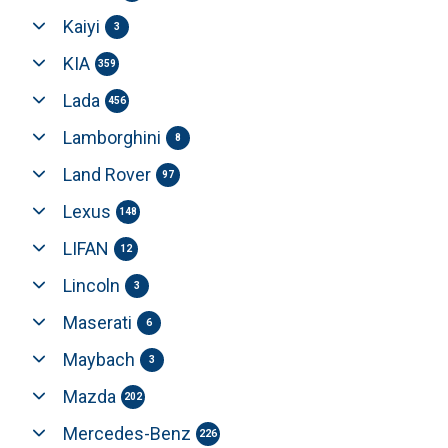
Kaiyi
3
KIA
359
Lada
456
Lamborghini
8
Land Rover
97
Lexus
148
LIFAN
12
Lincoln
3
Maserati
6
Maybach
3
Mazda
202
Mercedes-Benz
226