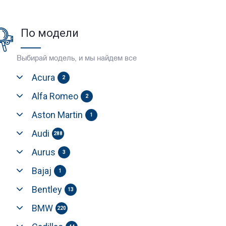
По модели
Выбирай модель, и мы найдем все
Acura
2
Alfa Romeo
2
Aston Martin
1
Audi
288
Aurus
3
Bajaj
1
Bentley
13
BMW
220