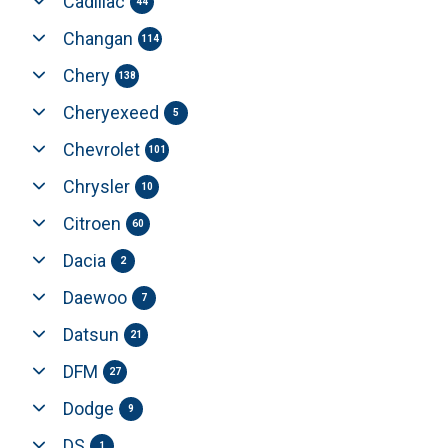
Cadillac
44
Changan
114
Chery
138
Cheryexeed
5
Chevrolet
101
Chrysler
10
Citroen
60
Dacia
2
Daewoo
7
Datsun
21
DFM
27
Dodge
9
DS
1