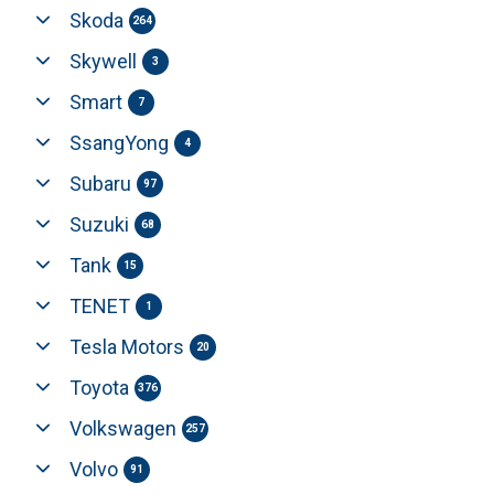
Skoda
264
Skywell
3
Smart
7
SsangYong
4
Subaru
97
Suzuki
68
Tank
15
TENET
1
Tesla Motors
20
Toyota
376
Volkswagen
257
Volvo
91