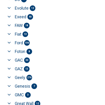
Evolute
12
Exeed
40
FAW
18
Fiat
13
Ford
106
Foton
8
GAC
30
GAZ
13
Geely
276
Genesis
7
GMC
3
Great Wall
12