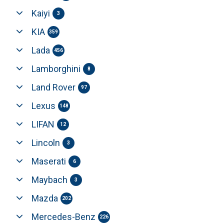
Kaiyi
3
KIA
359
Lada
456
Lamborghini
8
Land Rover
97
Lexus
148
LIFAN
12
Lincoln
3
Maserati
6
Maybach
3
Mazda
202
Mercedes-Benz
226