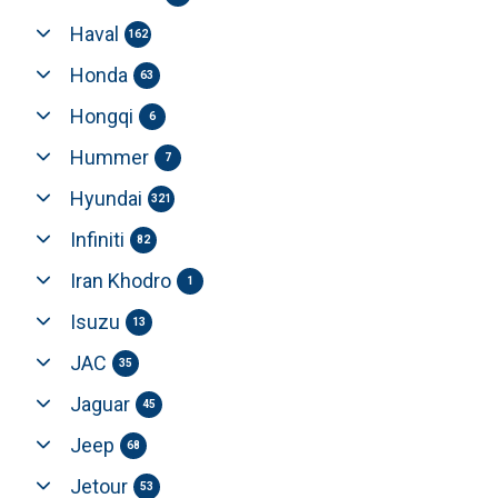
Haval
162
Honda
63
Hongqi
6
Hummer
7
Hyundai
321
Infiniti
82
Iran Khodro
1
Isuzu
13
JAC
35
Jaguar
45
Jeep
68
Jetour
53