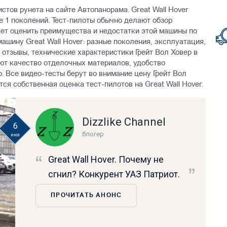
истов рунета на сайте Автопанорама. Great Wall Hover
же 1 поколений. Тест-пилоты обычно делают обзор
жет оценить преимущества и недостатки этой машины по
ашину Great Wall Hover: разные поколения, эксплуатация,
отзывы, технические характеристики Грейт Вол Ховер в
ют качество отделочных материалов, удобство
. Все видео-тесты берут во внимание цену Грейт Вол
тся собственная оценка тест-пилотов на Great Wall Hover.
Dizzlike Channel
6
блогер
июл
Great Wall Hover. Почему не
сгнил? Конкурент УАЗ Патриот.
ПРОЧИТАТЬ АНОНС