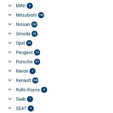
MINI
8
Mitsubishi
160
Nissan
163
Omoda
36
Opel
52
Peugeot
72
Porsche
33
Ravon
3
Renault
268
Rolls-Royce
8
Saab
7
SEAT
4