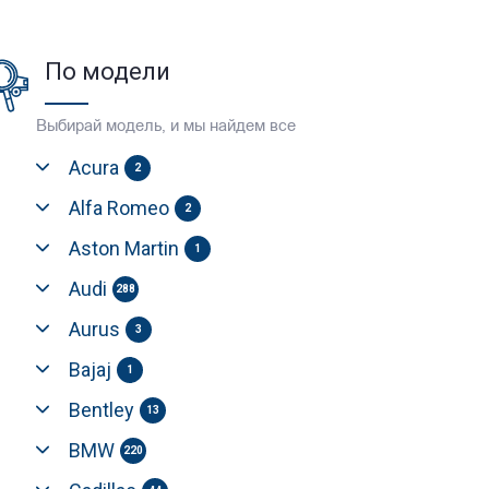
По модели
Выбирай модель, и мы найдем все
Acura
2
Alfa Romeo
2
Aston Martin
1
Audi
288
Aurus
3
Bajaj
1
Bentley
13
BMW
220