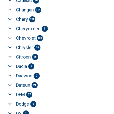
Cadillac
44
Changan
114
Chery
138
Cheryexeed
5
Chevrolet
101
Chrysler
10
Citroen
60
Dacia
2
Daewoo
7
Datsun
21
DFM
27
Dodge
9
DS
1