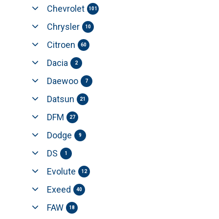
Chevrolet
101
Chrysler
10
Citroen
60
Dacia
2
Daewoo
7
Datsun
21
DFM
27
Dodge
9
DS
1
Evolute
12
Exeed
40
FAW
18