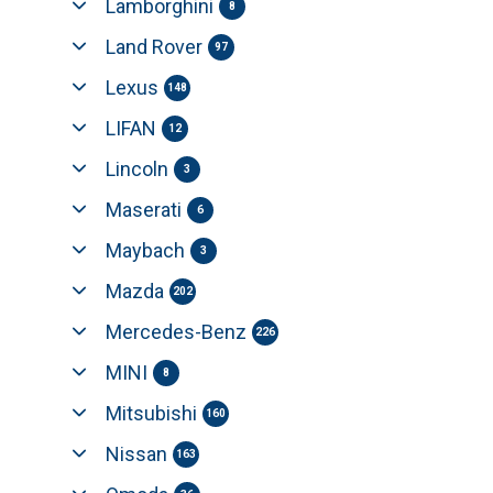
Lamborghini
8
Land Rover
97
Lexus
148
LIFAN
12
Lincoln
3
Maserati
6
Maybach
3
Mazda
202
Mercedes-Benz
226
MINI
8
Mitsubishi
160
Nissan
163