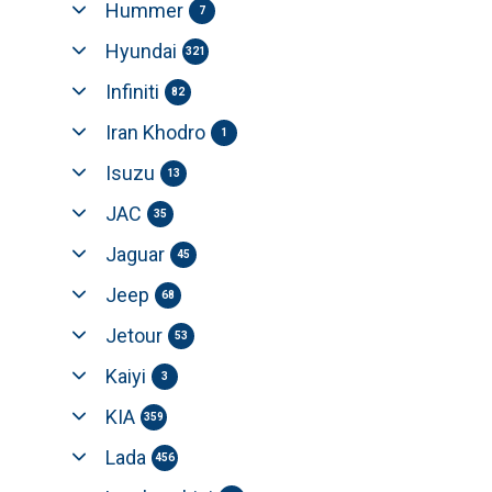
Hummer
7
Hyundai
321
Infiniti
82
Iran Khodro
1
Isuzu
13
JAC
35
Jaguar
45
Jeep
68
Jetour
53
Kaiyi
3
KIA
359
Lada
456