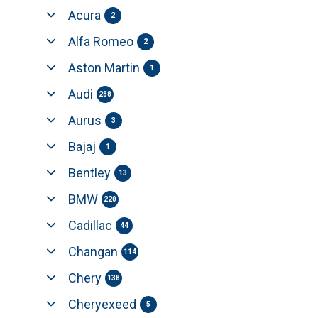
Acura
2
Alfa Romeo
2
Aston Martin
1
Audi
288
Aurus
3
Bajaj
1
Bentley
13
BMW
220
Cadillac
44
Changan
114
Chery
138
Cheryexeed
5