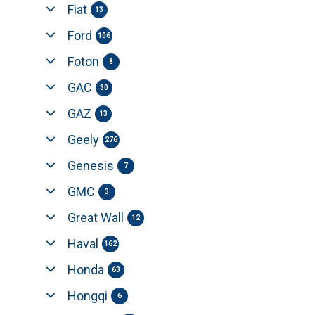
Fiat
13
Ford
106
Foton
8
GAC
30
GAZ
13
Geely
276
Genesis
7
GMC
3
Great Wall
12
Haval
162
Honda
63
Hongqi
6