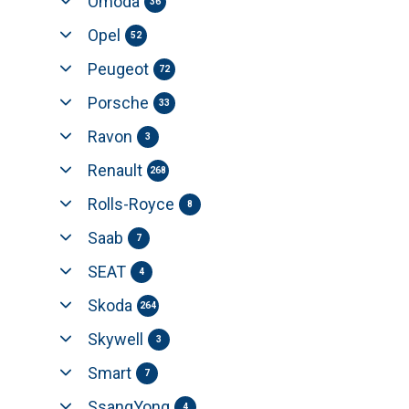
Omoda
36
Opel
52
Peugeot
72
Porsche
33
Ravon
3
Renault
268
Rolls-Royce
8
Saab
7
SEAT
4
Skoda
264
Skywell
3
Smart
7
SsangYong
4