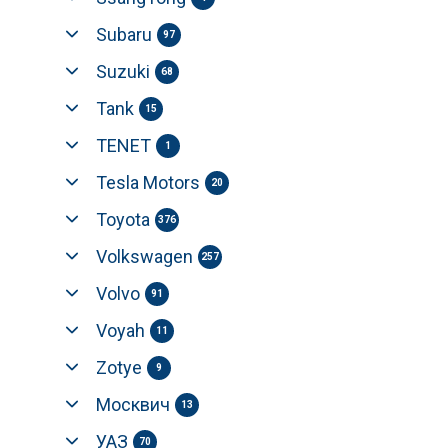
Subaru
97
Suzuki
68
Tank
15
TENET
1
Tesla Motors
20
Toyota
376
Volkswagen
257
Volvo
91
Voyah
11
Zotye
9
Москвич
13
УАЗ
70