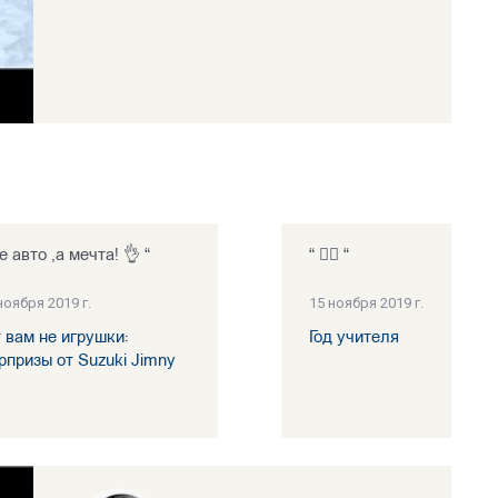
е авто ,а мечта! 👌 “
“ 👍🏻 “
ноября 2019 г.
15 ноября 2019 г.
т вам не игрушки:
Год учителя
рпризы от Suzuki Jimny