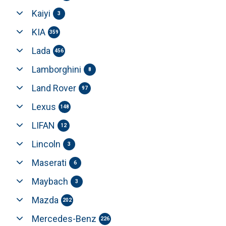
Kaiyi
3
KIA
359
Lada
456
Lamborghini
8
Land Rover
97
Lexus
148
LIFAN
12
Lincoln
3
Maserati
6
Maybach
3
Mazda
202
Mercedes-Benz
226