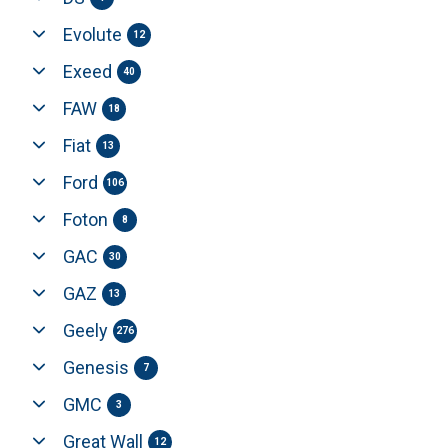
Evolute
12
Exeed
40
FAW
18
Fiat
13
Ford
106
Foton
8
GAC
30
GAZ
13
Geely
276
Genesis
7
GMC
3
Great Wall
12