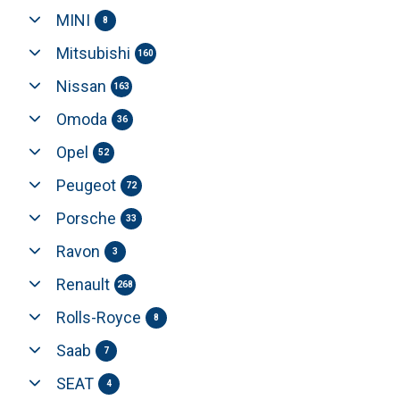
MINI
8
Mitsubishi
160
Nissan
163
Omoda
36
Opel
52
Peugeot
72
Porsche
33
Ravon
3
Renault
268
Rolls-Royce
8
Saab
7
SEAT
4