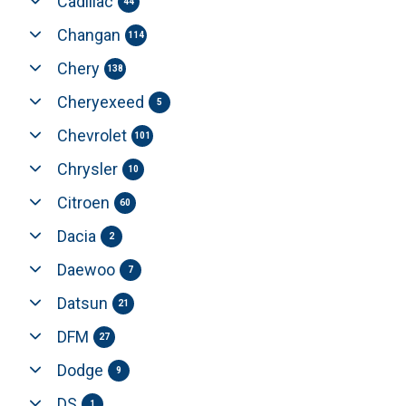
Cadillac
44
Changan
114
Chery
138
Cheryexeed
5
Chevrolet
101
Chrysler
10
Citroen
60
Dacia
2
Daewoo
7
Datsun
21
DFM
27
Dodge
9
DS
1