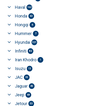
Haval
162
Honda
63
Hongqi
6
Hummer
7
Hyundai
321
Infiniti
82
Iran Khodro
1
Isuzu
13
JAC
35
Jaguar
45
Jeep
68
Jetour
53