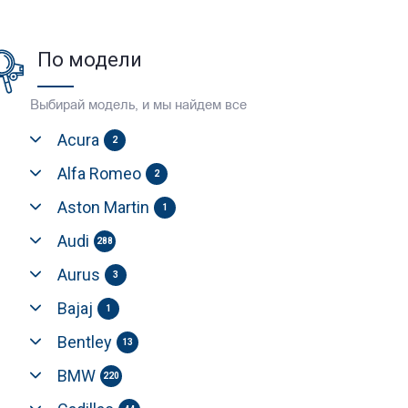
По модели
Выбирай модель, и мы найдем все
Acura
2
Alfa Romeo
2
Aston Martin
1
Audi
288
Aurus
3
Bajaj
1
Bentley
13
BMW
220