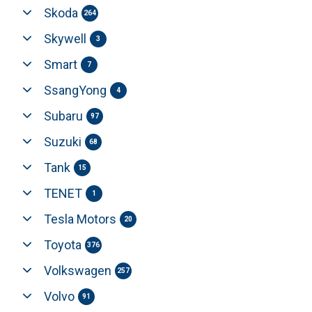
Skoda
264
Skywell
3
Smart
7
SsangYong
4
Subaru
97
Suzuki
68
Tank
15
TENET
1
Tesla Motors
20
Toyota
376
Volkswagen
257
Volvo
91