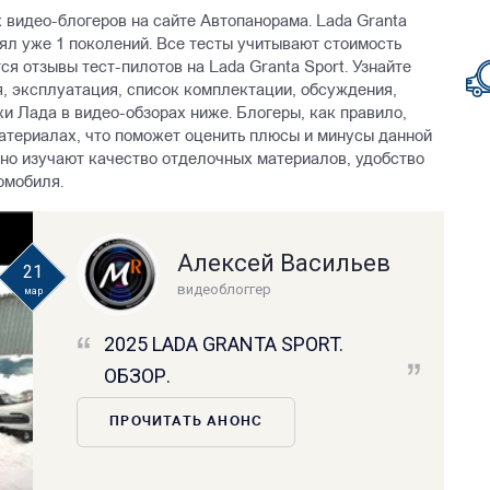
х видео-блогеров на сайте Автопанорама. Lada Granta
нял уже 1 поколений. Все тесты учитывают стоимость
ся отзывы тест-пилотов на Lada Granta Sport. Узнайте
я, эксплуатация, список комплектации, обсуждения,
и Лада в видео-обзорах ниже. Блогеры, как правило,
атериалах, что поможет оценить плюсы и минусы данной
но изучают качество отделочных материалов, удобство
омобиля.
Алексей Васильев
21
видеоблоггер
мар
2025 LADA GRANTA SPORT.
ОБЗОР.
ПРОЧИТАТЬ АНОНС