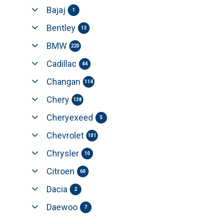
Bajaj
1
Bentley
13
BMW
220
Cadillac
44
Changan
114
Chery
138
Cheryexeed
5
Chevrolet
101
Chrysler
10
Citroen
60
Dacia
2
Daewoo
7