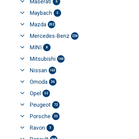
Maserati
6
Maybach
3
Mazda
202
Mercedes-Benz
226
MINI
8
Mitsubishi
160
Nissan
163
Omoda
36
Opel
52
Peugeot
72
Porsche
33
Ravon
3