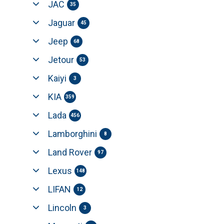
JAC
35
Jaguar
45
Jeep
68
Jetour
53
Kaiyi
3
KIA
359
Lada
456
Lamborghini
8
Land Rover
97
Lexus
148
LIFAN
12
Lincoln
3