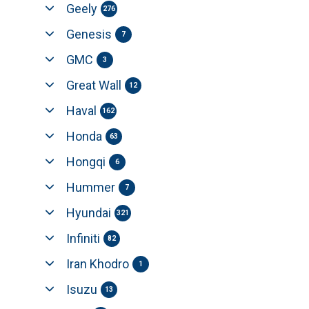
Geely
276
Genesis
7
GMC
3
Great Wall
12
Haval
162
Honda
63
Hongqi
6
Hummer
7
Hyundai
321
Infiniti
82
Iran Khodro
1
Isuzu
13