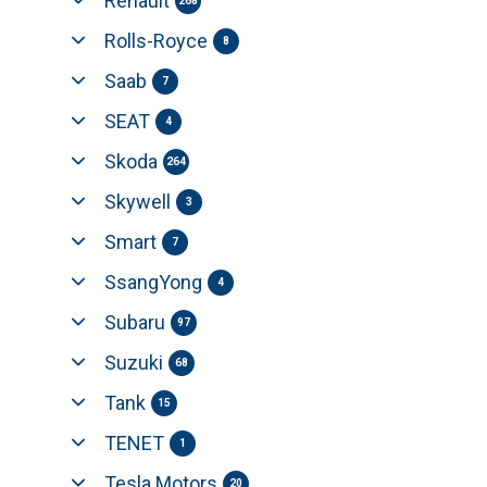
Renault
268
Rolls-Royce
8
Saab
7
SEAT
4
Skoda
264
Skywell
3
Smart
7
SsangYong
4
Subaru
97
Suzuki
68
Tank
15
TENET
1
Tesla Motors
20