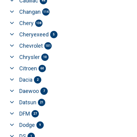
Cadillac
44
Changan
114
Chery
138
Cheryexeed
5
Chevrolet
101
Chrysler
10
Citroen
60
Dacia
2
Daewoo
7
Datsun
21
DFM
27
Dodge
9
DS
1