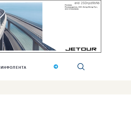
erid: 2SDnjcd9bNb
ИНФОЛЕНТА