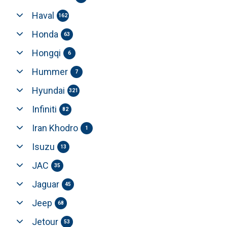
Haval
162
Honda
63
Hongqi
6
Hummer
7
Hyundai
321
Infiniti
82
Iran Khodro
1
Isuzu
13
JAC
35
Jaguar
45
Jeep
68
Jetour
53