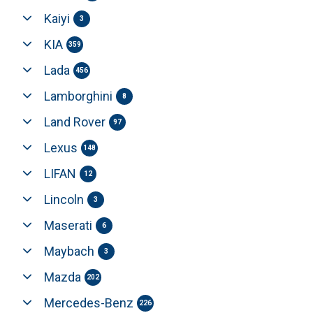
Kaiyi
3
KIA
359
Lada
456
Lamborghini
8
Land Rover
97
Lexus
148
LIFAN
12
Lincoln
3
Maserati
6
Maybach
3
Mazda
202
Mercedes-Benz
226