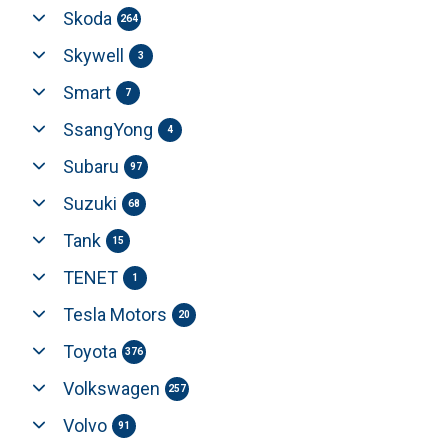
Skoda
264
Skywell
3
Smart
7
SsangYong
4
Subaru
97
Suzuki
68
Tank
15
TENET
1
Tesla Motors
20
Toyota
376
Volkswagen
257
Volvo
91