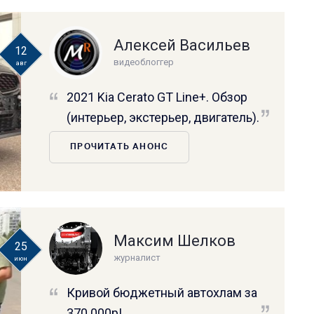
Алексей Васильев
12
видеоблоггер
авг
2021 Kia Cerato GT Line+. Обзор
(интерьер, экстерьер, двигатель).
ПРОЧИТАТЬ АНОНС
Максим Шелков
25
журналист
июн
Кривой бюджетный автохлам за
370 000р!