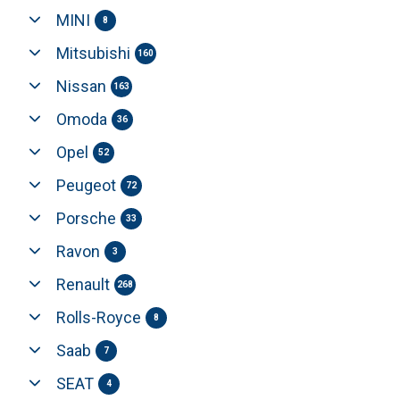
MINI
8
Mitsubishi
160
Nissan
163
Omoda
36
Opel
52
Peugeot
72
Porsche
33
Ravon
3
Renault
268
Rolls-Royce
8
Saab
7
SEAT
4