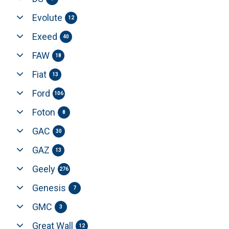
Evolute
12
Exeed
40
FAW
18
Fiat
13
Ford
106
Foton
8
GAC
30
GAZ
13
Geely
276
Genesis
7
GMC
3
Great Wall
12