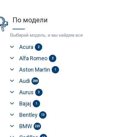
По модели
Выбирай модель, и мы найдем все
Acura
2
Alfa Romeo
2
Aston Martin
1
Audi
288
Aurus
3
Bajaj
1
Bentley
13
BMW
220