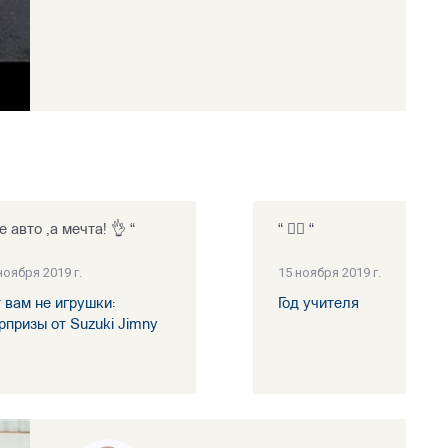
е авто ,а мечта! 👌 “
“ 👍🏻 “
ноября 2019 г.
15 ноября 2019 г.
т вам не игрушки:
Год учителя
рпризы от Suzuki Jimny