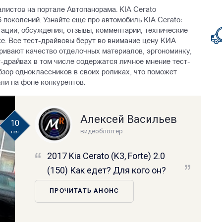
алистов на портале Автопанорама. KIA Cerato
6 поколений. Узнайте еще про автомобиль KIA Cerato:
тации, обсуждения, отзывы, комментарии, технические
е. Все тест-драйвовы берут во внимание цену КИА
тривают качество отделочных материалов, эргономинку,
т-драйвах в том числе содержатся личное мнение тест-
бзор одноклассников в своих роликах, что поможет
ли на фоне конкурентов.
Алексей Васильев
10
видеоблоггер
ноя
2017 Kia Cerato (K3, Forte) 2.0
(150) Как едет? Для кого он?
ПРОЧИТАТЬ АНОНС