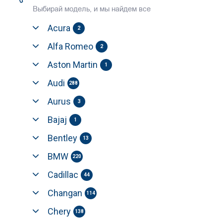
Выбирай модель, и мы найдем все
Acura
2
Alfa Romeo
2
Aston Martin
1
Audi
288
Aurus
3
Bajaj
1
Bentley
13
BMW
220
Cadillac
44
Changan
114
Chery
138