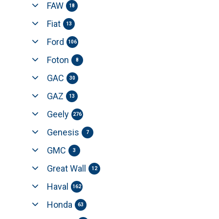
FAW
18
Fiat
13
Ford
106
Foton
8
GAC
30
GAZ
13
Geely
276
Genesis
7
GMC
3
Great Wall
12
Haval
162
Honda
63