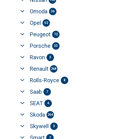
Omoda
36
Opel
52
Peugeot
72
Porsche
33
Ravon
3
Renault
268
Rolls-Royce
8
Saab
7
SEAT
4
Skoda
264
Skywell
3
Smart
7