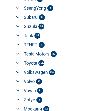
SsangYong
4
Subaru
97
Suzuki
68
Tank
15
TENET
1
Tesla Motors
20
Toyota
376
Volkswagen
257
Volvo
91
Voyah
11
Zotye
9
Москвич
13