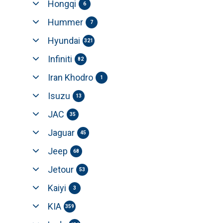
Hongqi
6
Hummer
7
Hyundai
321
Infiniti
82
Iran Khodro
1
Isuzu
13
JAC
35
Jaguar
45
Jeep
68
Jetour
53
Kaiyi
3
KIA
359