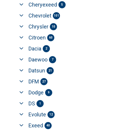
Cheryexeed
5
Chevrolet
101
Chrysler
10
Citroen
60
Dacia
2
Daewoo
7
Datsun
21
DFM
27
Dodge
9
DS
1
Evolute
12
Exeed
40