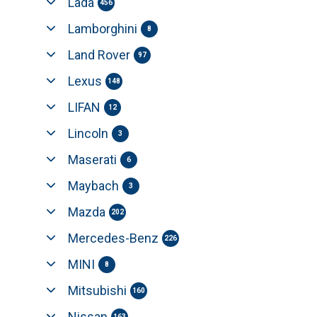
Lada
456
Lamborghini
8
Land Rover
97
Lexus
148
LIFAN
12
Lincoln
3
Maserati
6
Maybach
3
Mazda
202
Mercedes-Benz
226
MINI
8
Mitsubishi
160
Nissan
163