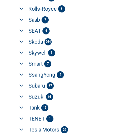
Rolls-Royce
8
Saab
7
SEAT
4
Skoda
264
Skywell
3
Smart
7
SsangYong
4
Subaru
97
Suzuki
68
Tank
15
TENET
1
Tesla Motors
20