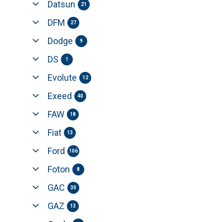
Datsun
21
DFM
27
Dodge
9
DS
1
Evolute
12
Exeed
40
FAW
18
Fiat
13
Ford
106
Foton
8
GAC
30
GAZ
13