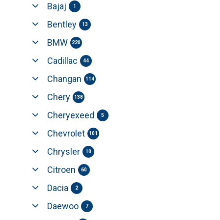
Bajaj
1
Bentley
13
BMW
220
Cadillac
44
Changan
114
Chery
138
Cheryexeed
5
Chevrolet
101
Chrysler
10
Citroen
60
Dacia
2
Daewoo
7