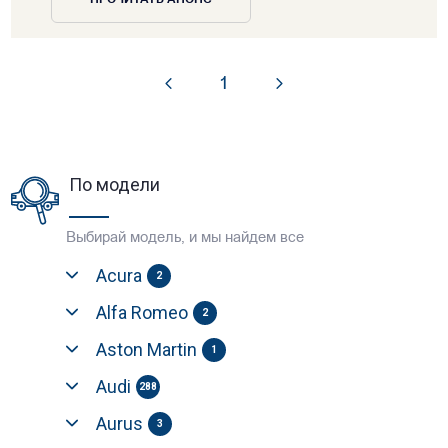
1
По модели
Выбирай модель, и мы найдем все
Acura
2
Alfa Romeo
2
Aston Martin
1
Audi
288
Aurus
3