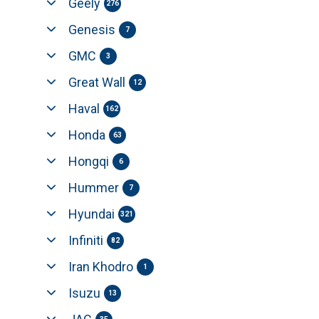
Geely
276
Genesis
7
GMC
3
Great Wall
12
Haval
162
Honda
63
Hongqi
6
Hummer
7
Hyundai
321
Infiniti
82
Iran Khodro
1
Isuzu
13