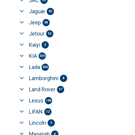
JAC
35
Jaguar
45
Jeep
68
Jetour
53
Kaiyi
3
KIA
359
Lada
456
Lamborghini
8
Land Rover
97
Lexus
148
LIFAN
12
Lincoln
3
Maserati
6