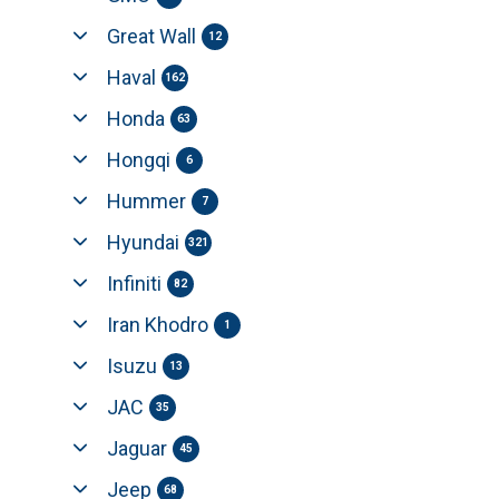
Great Wall
12
Haval
162
Honda
63
Hongqi
6
Hummer
7
Hyundai
321
Infiniti
82
Iran Khodro
1
Isuzu
13
JAC
35
Jaguar
45
Jeep
68