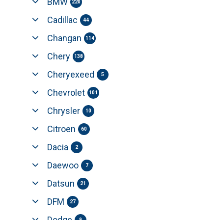
BMW
220
Cadillac
44
Changan
114
Chery
138
Cheryexeed
5
Chevrolet
101
Chrysler
10
Citroen
60
Dacia
2
Daewoo
7
Datsun
21
DFM
27
Dodge
9