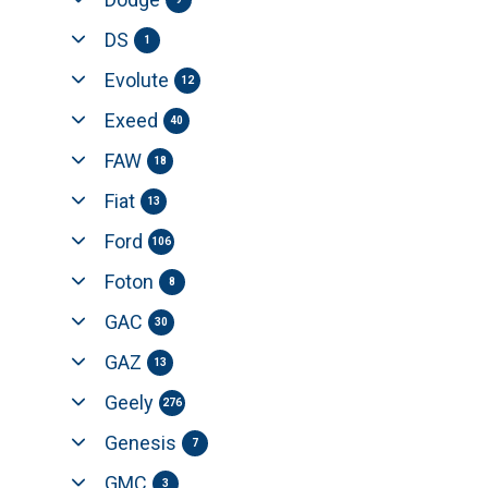
DS
1
Evolute
12
Exeed
40
FAW
18
Fiat
13
Ford
106
Foton
8
GAC
30
GAZ
13
Geely
276
Genesis
7
GMC
3