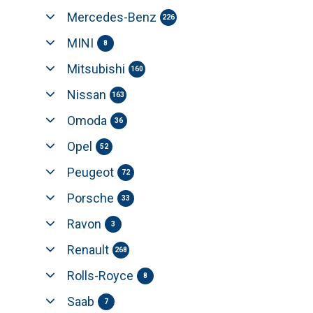
Mercedes-Benz
226
MINI
8
Mitsubishi
160
Nissan
163
Omoda
36
Opel
52
Peugeot
72
Porsche
33
Ravon
3
Renault
268
Rolls-Royce
8
Saab
7