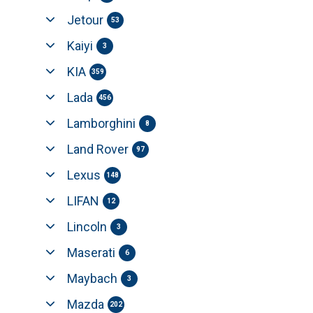
Jetour
53
Kaiyi
3
KIA
359
Lada
456
Lamborghini
8
Land Rover
97
Lexus
148
LIFAN
12
Lincoln
3
Maserati
6
Maybach
3
Mazda
202