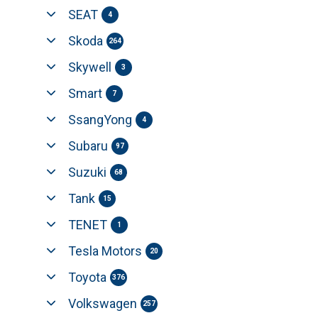
SEAT
4
Skoda
264
Skywell
3
Smart
7
SsangYong
4
Subaru
97
Suzuki
68
Tank
15
TENET
1
Tesla Motors
20
Toyota
376
Volkswagen
257