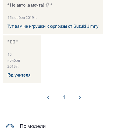
“ Не авто ,а мечта! 👌 “
15 ноября 2019 г.
Тут вам не игрушки: сюрпризы от Suzuki Jimny
“ 👍🏻 “
15
ноября
2019 г.
Год учителя
1
По модели