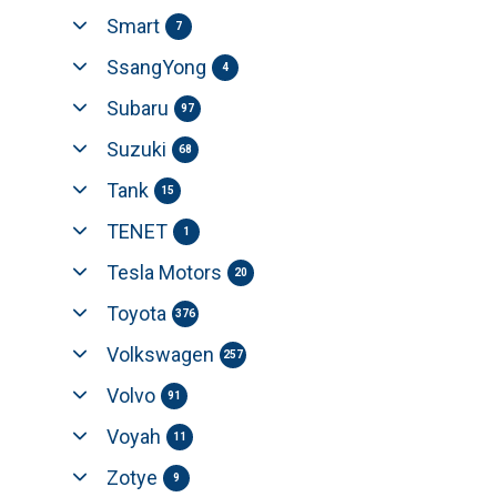
Smart
7
SsangYong
4
Subaru
97
Suzuki
68
Tank
15
TENET
1
Tesla Motors
20
Toyota
376
Volkswagen
257
Volvo
91
Voyah
11
Zotye
9