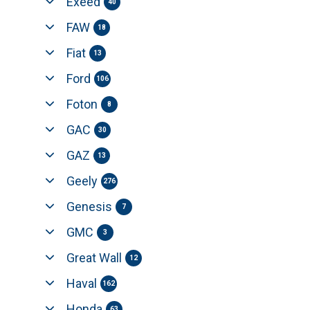
Exeed
40
FAW
18
Fiat
13
Ford
106
Foton
8
GAC
30
GAZ
13
Geely
276
Genesis
7
GMC
3
Great Wall
12
Haval
162
Honda
63