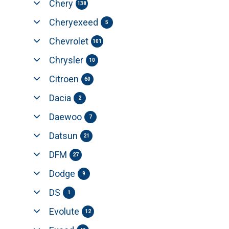
Chery
138
Cheryexeed
5
Chevrolet
101
Chrysler
10
Citroen
60
Dacia
2
Daewoo
7
Datsun
21
DFM
27
Dodge
9
DS
1
Evolute
12