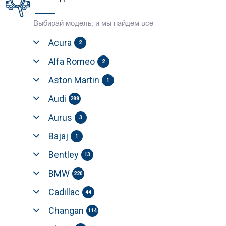
Выбирай модель, и мы найдем все
Acura
2
Alfa Romeo
2
Aston Martin
1
Audi
288
Aurus
3
Bajaj
1
Bentley
13
BMW
220
Cadillac
44
Changan
114