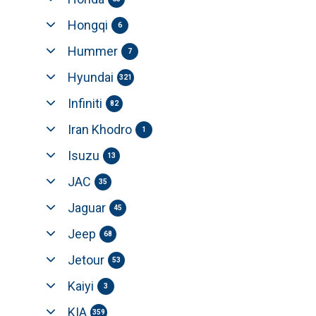
Hongqi
6
Hummer
7
Hyundai
321
Infiniti
82
Iran Khodro
1
Isuzu
13
JAC
35
Jaguar
45
Jeep
68
Jetour
53
Kaiyi
3
KIA
359