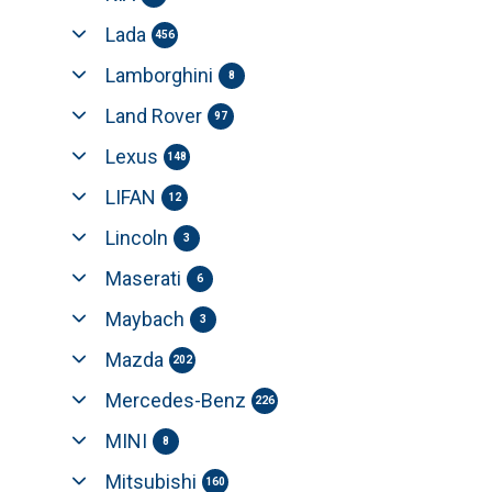
Lada
456
Lamborghini
8
Land Rover
97
Lexus
148
LIFAN
12
Lincoln
3
Maserati
6
Maybach
3
Mazda
202
Mercedes-Benz
226
MINI
8
Mitsubishi
160