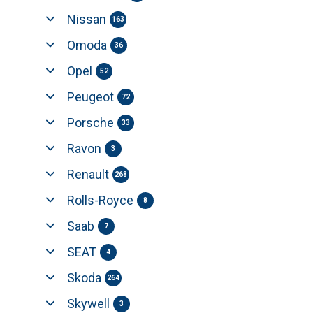
Nissan
163
Omoda
36
Opel
52
Peugeot
72
Porsche
33
Ravon
3
Renault
268
Rolls-Royce
8
Saab
7
SEAT
4
Skoda
264
Skywell
3