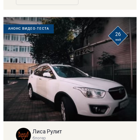
АНОНС ВИДЕО-ТЕСТА
26
май
Лиса Рулит
блогер