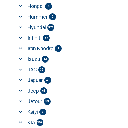
Hongqi
6
Hummer
7
Hyundai
321
Infiniti
82
Iran Khodro
1
Isuzu
13
JAC
35
Jaguar
45
Jeep
68
Jetour
53
Kaiyi
3
KIA
359