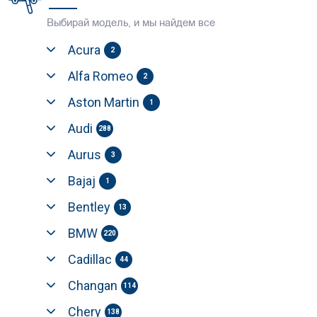
Выбирай модель, и мы найдем все
Acura
2
Alfa Romeo
2
Aston Martin
1
Audi
288
Aurus
3
Bajaj
1
Bentley
13
BMW
220
Cadillac
44
Changan
114
Chery
138