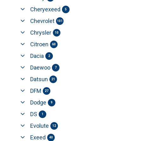
Cheryexeed
5
Chevrolet
101
Chrysler
10
Citroen
60
Dacia
2
Daewoo
7
Datsun
21
DFM
27
Dodge
9
DS
1
Evolute
12
Exeed
40