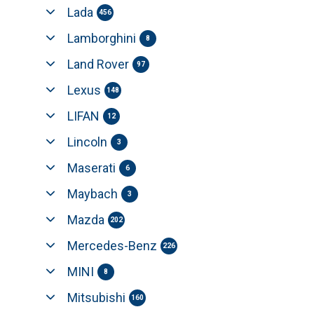
Lada
456
Lamborghini
8
Land Rover
97
Lexus
148
LIFAN
12
Lincoln
3
Maserati
6
Maybach
3
Mazda
202
Mercedes-Benz
226
MINI
8
Mitsubishi
160