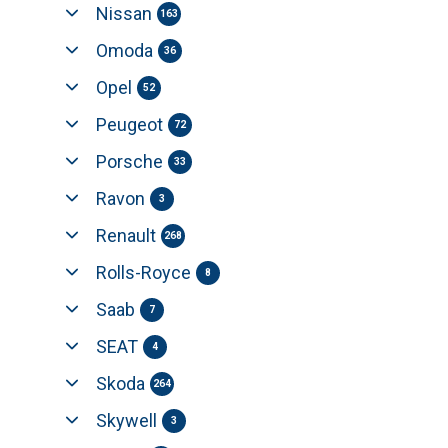
Nissan
163
Omoda
36
Opel
52
Peugeot
72
Porsche
33
Ravon
3
Renault
268
Rolls-Royce
8
Saab
7
SEAT
4
Skoda
264
Skywell
3