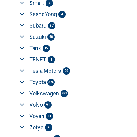
Smart
7
SsangYong
4
Subaru
97
Suzuki
68
Tank
15
TENET
1
Tesla Motors
20
Toyota
376
Volkswagen
257
Volvo
91
Voyah
11
Zotye
9