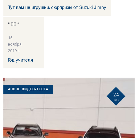
Тут вам не игрушки: сюрпризы от Suzuki Jimny
“ 👍🏻 “
15
ноября
2019 г.
Год учителя
АНОНС ВИДЕО-ТЕСТА
24
июн