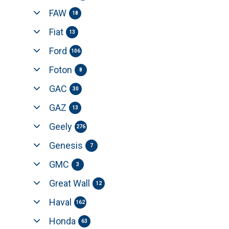
FAW
18
Fiat
13
Ford
106
Foton
8
GAC
30
GAZ
13
Geely
276
Genesis
7
GMC
3
Great Wall
12
Haval
162
Honda
63