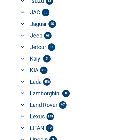
Isuzu
13
JAC
35
Jaguar
45
Jeep
68
Jetour
53
Kaiyi
3
KIA
359
Lada
456
Lamborghini
8
Land Rover
97
Lexus
148
LIFAN
12
Lincoln
3