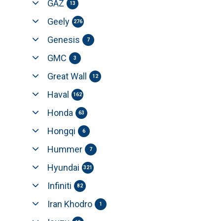
GAZ
13
Geely
276
Genesis
7
GMC
3
Great Wall
12
Haval
162
Honda
63
Hongqi
6
Hummer
7
Hyundai
321
Infiniti
82
Iran Khodro
1