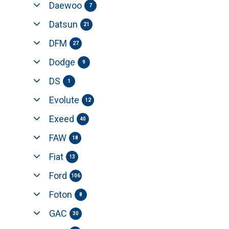
Daewoo
7
Datsun
21
DFM
27
Dodge
9
DS
1
Evolute
12
Exeed
40
FAW
18
Fiat
13
Ford
106
Foton
8
GAC
30