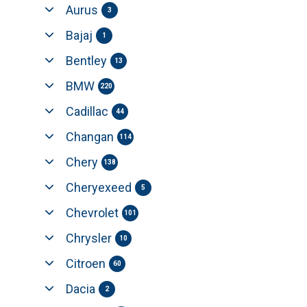
Aurus
3
Bajaj
1
Bentley
13
BMW
220
Cadillac
44
Changan
114
Chery
138
Cheryexeed
5
Chevrolet
101
Chrysler
10
Citroen
60
Dacia
2