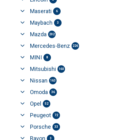
Maserati
6
Maybach
3
Mazda
202
Mercedes-Benz
226
MINI
8
Mitsubishi
160
Nissan
163
Omoda
36
Opel
52
Peugeot
72
Porsche
33
Ravon
3