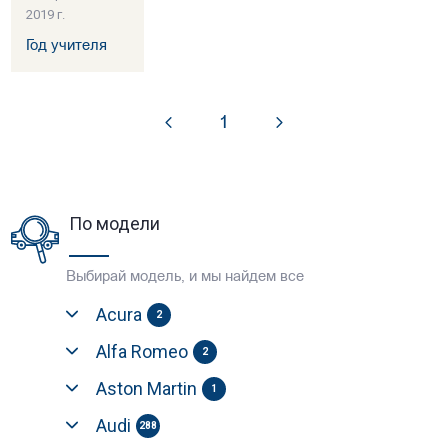
2019 г.
Год учителя
1
По модели
Выбирай модель, и мы найдем все
Acura
2
Alfa Romeo
2
Aston Martin
1
Audi
288