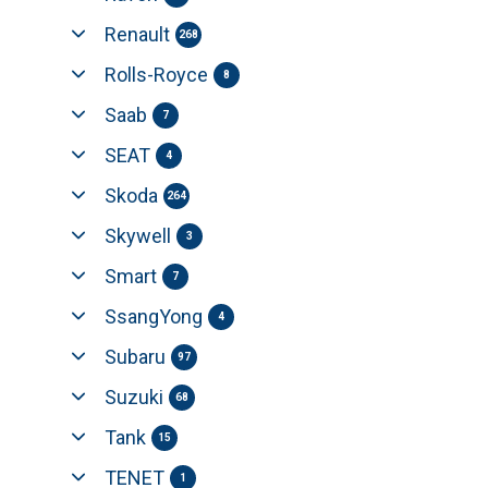
Renault
268
Rolls-Royce
8
Saab
7
SEAT
4
Skoda
264
Skywell
3
Smart
7
SsangYong
4
Subaru
97
Suzuki
68
Tank
15
TENET
1