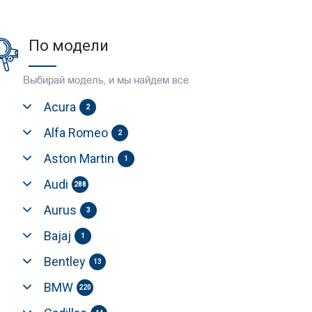
По модели
Выбирай модель, и мы найдем все
Acura
2
Alfa Romeo
2
Aston Martin
1
Audi
288
Aurus
3
Bajaj
1
Bentley
13
BMW
220