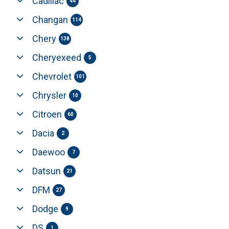
Cadillac
44
Changan
114
Chery
138
Cheryexeed
5
Chevrolet
101
Chrysler
10
Citroen
60
Dacia
2
Daewoo
7
Datsun
21
DFM
27
Dodge
9
DS
1