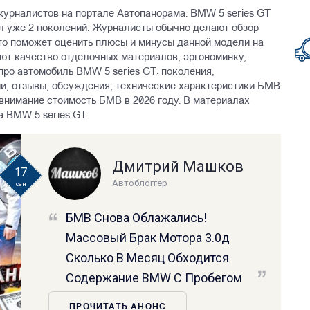
журналистов на портале Автопанорама. BMW 5 series GT
ял уже 2 поколений. Журналисты обычно делают обзор
то поможет оценить плюсы и минусы данной модели на
ают качество отделочных материалов, эргономинку,
 про автомобиль BMW 5 series GT: поколения,
и, отзывы, обсуждения, технические характеристики БМВ
 внимание стоимость БМВ в 2026 году. В материалах
 BMW 5 series GT.
Дмитрий Машков
17
Автоблоггер
сен
БМВ Снова Облажались!
Массовый Брак Мотора 3.0д
Сколько В Месяц Обходится
Содержание BMW С Пробегом
ПРОЧИТАТЬ АНОНС