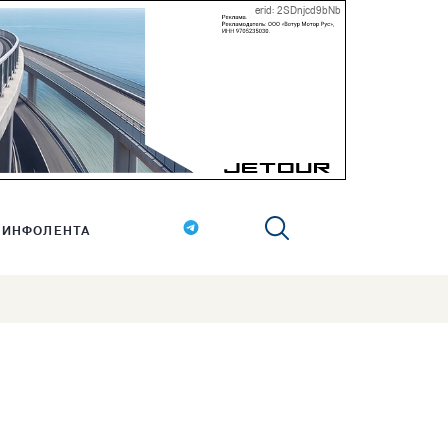
erid: 2SDnjcd9bNb
ИНФОЛЕНТА