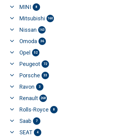
MINI
8
Mitsubishi
160
Nissan
163
Omoda
36
Opel
52
Peugeot
72
Porsche
33
Ravon
3
Renault
268
Rolls-Royce
8
Saab
7
SEAT
4