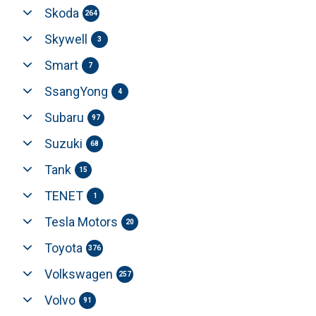
Skoda
264
Skywell
3
Smart
7
SsangYong
4
Subaru
97
Suzuki
68
Tank
15
TENET
1
Tesla Motors
20
Toyota
376
Volkswagen
257
Volvo
91