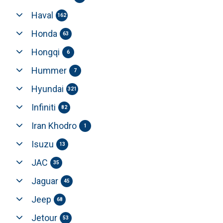
Haval
162
Honda
63
Hongqi
6
Hummer
7
Hyundai
321
Infiniti
82
Iran Khodro
1
Isuzu
13
JAC
35
Jaguar
45
Jeep
68
Jetour
53