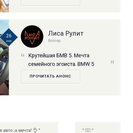
Лиса Рулит
26
блогер
июл
Крутейшая БМВ 5. Мечта
семейного эгоиста. BMW 5
ПРОЧИТАТЬ АНОНС
е авто ,а мечта! 👌 “
“ 👍🏻 “