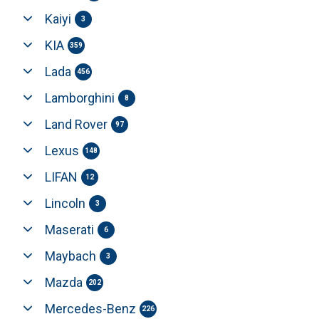
Kaiyi
3
KIA
359
Lada
456
Lamborghini
8
Land Rover
97
Lexus
148
LIFAN
12
Lincoln
3
Maserati
6
Maybach
3
Mazda
202
Mercedes-Benz
226