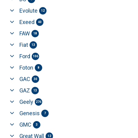
Evolute
12
Exeed
40
FAW
18
Fiat
13
Ford
106
Foton
8
GAC
30
GAZ
13
Geely
276
Genesis
7
GMC
3
Great Wall
12