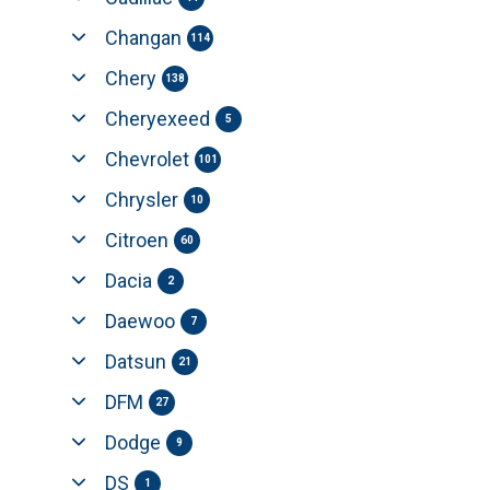
Changan
114
Chery
138
Cheryexeed
5
Chevrolet
101
Chrysler
10
Citroen
60
Dacia
2
Daewoo
7
Datsun
21
DFM
27
Dodge
9
DS
1