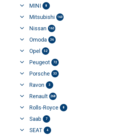
MINI
8
Mitsubishi
160
Nissan
163
Omoda
36
Opel
52
Peugeot
72
Porsche
33
Ravon
3
Renault
268
Rolls-Royce
8
Saab
7
SEAT
4