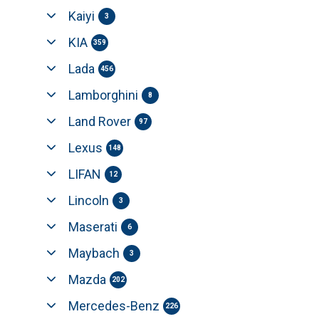
Kaiyi
3
KIA
359
Lada
456
Lamborghini
8
Land Rover
97
Lexus
148
LIFAN
12
Lincoln
3
Maserati
6
Maybach
3
Mazda
202
Mercedes-Benz
226