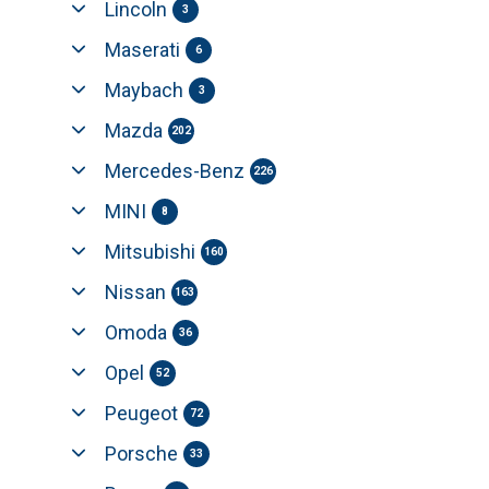
Lincoln
3
Maserati
6
Maybach
3
Mazda
202
Mercedes-Benz
226
MINI
8
Mitsubishi
160
Nissan
163
Omoda
36
Opel
52
Peugeot
72
Porsche
33