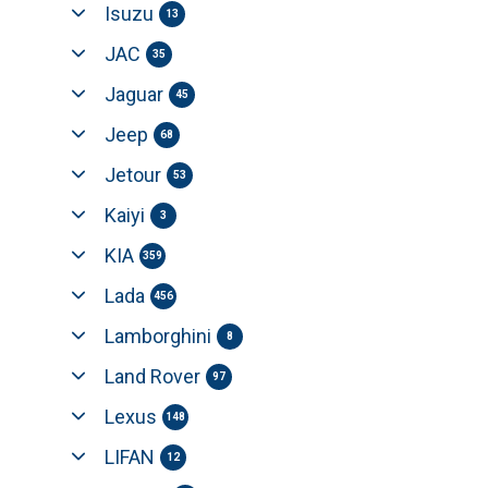
Isuzu
13
JAC
35
Jaguar
45
Jeep
68
Jetour
53
Kaiyi
3
KIA
359
Lada
456
Lamborghini
8
Land Rover
97
Lexus
148
LIFAN
12