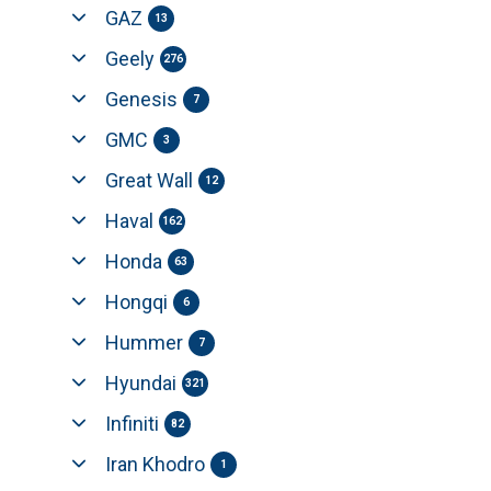
GAZ
13
Geely
276
Genesis
7
GMC
3
Great Wall
12
Haval
162
Honda
63
Hongqi
6
Hummer
7
Hyundai
321
Infiniti
82
Iran Khodro
1