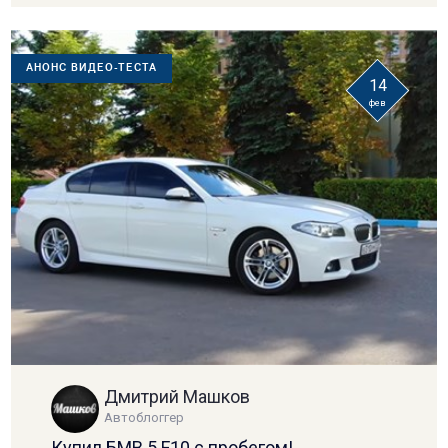
АНОНС ВИДЕО-ТЕСТА
14
фев
Дмитрий Машков
Автоблоггер
Купил БМВ 5 F10 с пробегом!