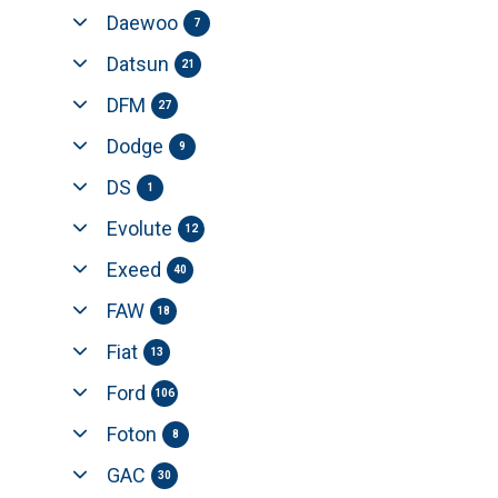
Daewoo
7
Datsun
21
DFM
27
Dodge
9
DS
1
Evolute
12
Exeed
40
FAW
18
Fiat
13
Ford
106
Foton
8
GAC
30