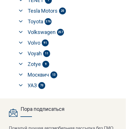
TENET
1
Tesla Motors
20
Toyota
376
Volkswagen
257
Volvo
91
Voyah
11
Zotye
9
Москвич
13
УАЗ
70
Пора подписаться
Пожалуй лучшая автомобильная рассылка без ГМО