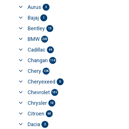
Aurus
3
Bajaj
1
Bentley
13
BMW
220
Cadillac
44
Changan
114
Chery
138
Cheryexeed
5
Chevrolet
101
Chrysler
10
Citroen
60
Dacia
2