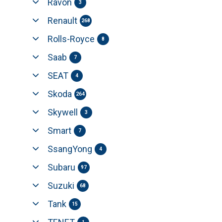
Ravon
3
Renault
268
Rolls-Royce
8
Saab
7
SEAT
4
Skoda
264
Skywell
3
Smart
7
SsangYong
4
Subaru
97
Suzuki
68
Tank
15