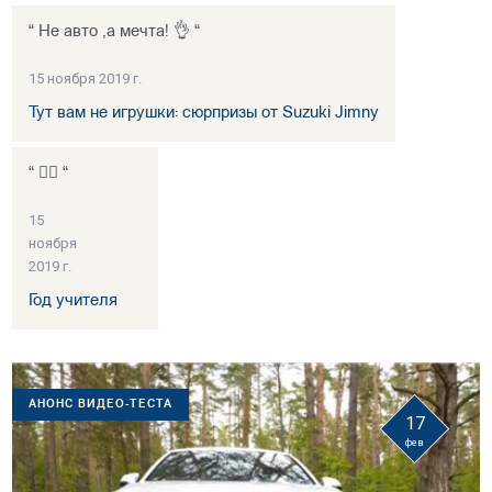
“ Не авто ,а мечта! 👌 “
15 ноября 2019 г.
Тут вам не игрушки: сюрпризы от Suzuki Jimny
“ 👍🏻 “
15
ноября
2019 г.
Год учителя
АНОНС ВИДЕО-ТЕСТА
17
фев