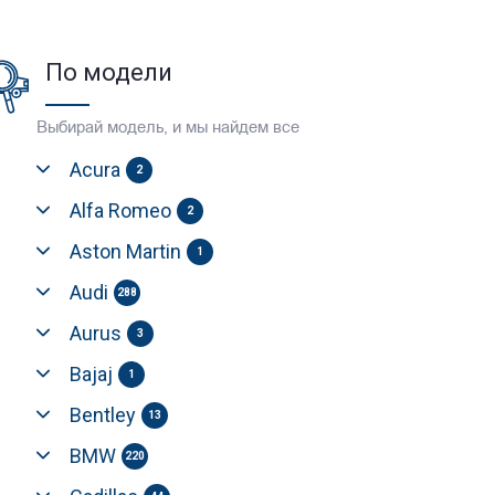
По модели
Выбирай модель, и мы найдем все
Acura
2
Alfa Romeo
2
Aston Martin
1
Audi
288
Aurus
3
Bajaj
1
Bentley
13
BMW
220