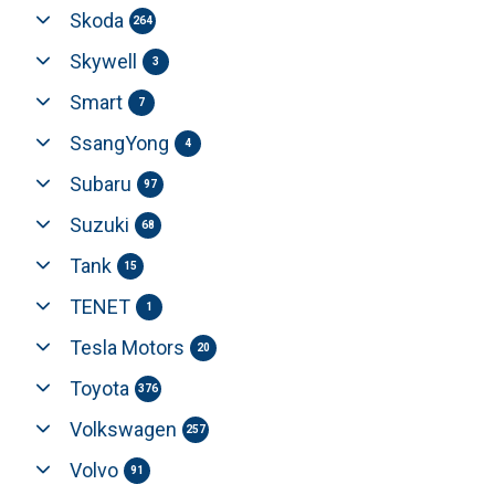
Skoda
264
Skywell
3
Smart
7
SsangYong
4
Subaru
97
Suzuki
68
Tank
15
TENET
1
Tesla Motors
20
Toyota
376
Volkswagen
257
Volvo
91