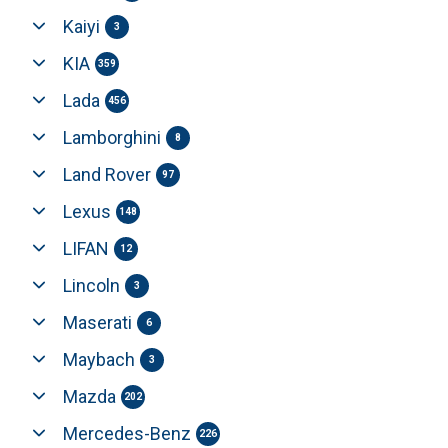
Kaiyi
3
KIA
359
Lada
456
Lamborghini
8
Land Rover
97
Lexus
148
LIFAN
12
Lincoln
3
Maserati
6
Maybach
3
Mazda
202
Mercedes-Benz
226