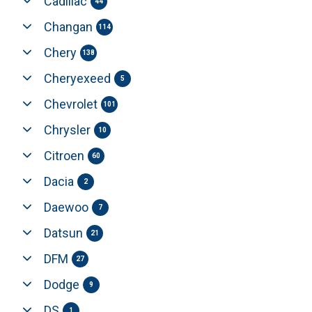
Cadillac
44
Changan
114
Chery
138
Cheryexeed
5
Chevrolet
101
Chrysler
10
Citroen
60
Dacia
2
Daewoo
7
Datsun
21
DFM
27
Dodge
9
DS
1