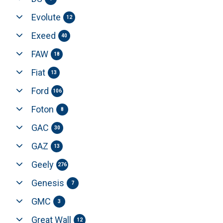
Evolute
12
Exeed
40
FAW
18
Fiat
13
Ford
106
Foton
8
GAC
30
GAZ
13
Geely
276
Genesis
7
GMC
3
Great Wall
12