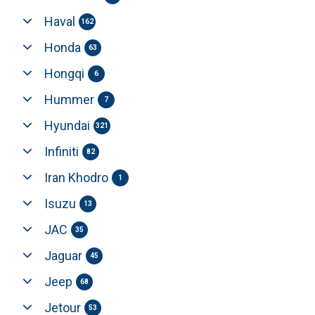
Haval
162
Honda
63
Hongqi
6
Hummer
7
Hyundai
321
Infiniti
82
Iran Khodro
1
Isuzu
13
JAC
35
Jaguar
45
Jeep
68
Jetour
53