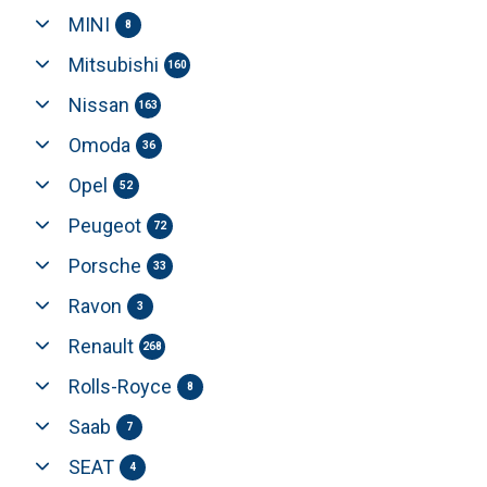
MINI
8
Mitsubishi
160
Nissan
163
Omoda
36
Opel
52
Peugeot
72
Porsche
33
Ravon
3
Renault
268
Rolls-Royce
8
Saab
7
SEAT
4