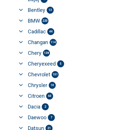
Bentley
13
BMW
220
Cadillac
44
Changan
114
Chery
138
Cheryexeed
5
Chevrolet
101
Chrysler
10
Citroen
60
Dacia
2
Daewoo
7
Datsun
21