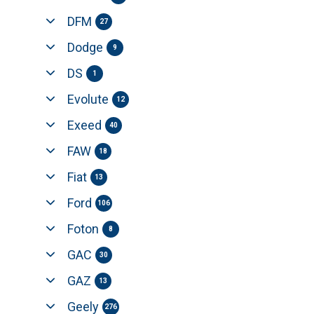
DFM
27
Dodge
9
DS
1
Evolute
12
Exeed
40
FAW
18
Fiat
13
Ford
106
Foton
8
GAC
30
GAZ
13
Geely
276