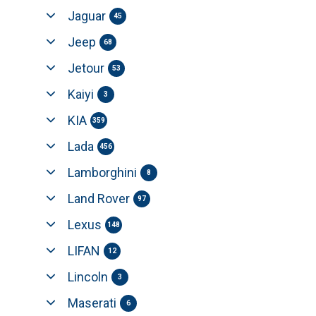
Jaguar
45
Jeep
68
Jetour
53
Kaiyi
3
KIA
359
Lada
456
Lamborghini
8
Land Rover
97
Lexus
148
LIFAN
12
Lincoln
3
Maserati
6