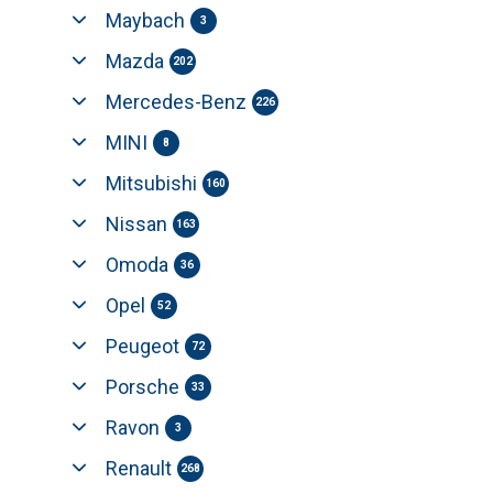
Maybach
3
Mazda
202
Mercedes-Benz
226
MINI
8
Mitsubishi
160
Nissan
163
Omoda
36
Opel
52
Peugeot
72
Porsche
33
Ravon
3
Renault
268