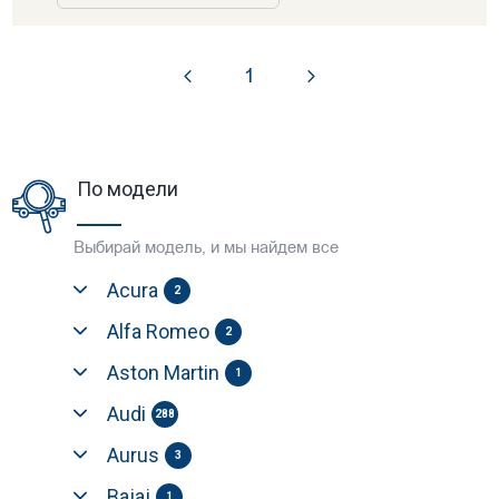
1
По модели
Выбирай модель, и мы найдем все
Acura
2
Alfa Romeo
2
Aston Martin
1
Audi
288
Aurus
3
Bajaj
1