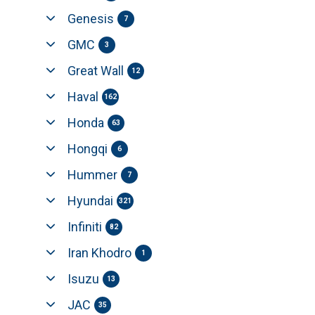
Genesis
7
GMC
3
Great Wall
12
Haval
162
Honda
63
Hongqi
6
Hummer
7
Hyundai
321
Infiniti
82
Iran Khodro
1
Isuzu
13
JAC
35