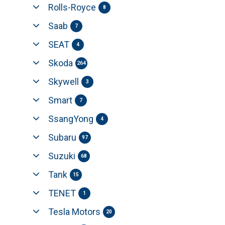
Rolls-Royce
8
Saab
7
SEAT
4
Skoda
264
Skywell
3
Smart
7
SsangYong
4
Subaru
97
Suzuki
68
Tank
15
TENET
1
Tesla Motors
20