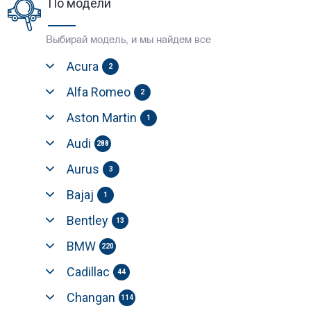
По модели
Выбирай модель, и мы найдем все
Acura
2
Alfa Romeo
2
Aston Martin
1
Audi
288
Aurus
3
Bajaj
1
Bentley
13
BMW
220
Cadillac
44
Changan
114