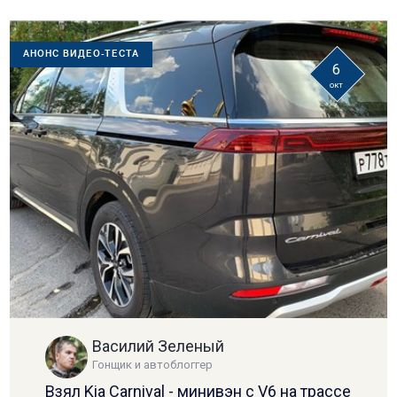
АНОНС ВИДЕО-ТЕСТА
6
окт
Василий Зеленый
Гонщик и автоблоггер
Взял Kia Carnival - минивэн с V6 на трассе