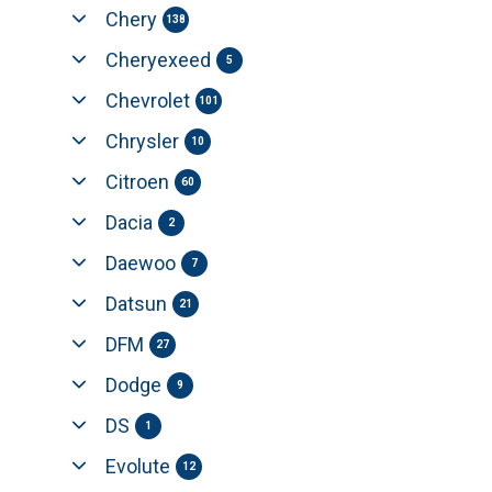
Chery
138
Cheryexeed
5
Chevrolet
101
Chrysler
10
Citroen
60
Dacia
2
Daewoo
7
Datsun
21
DFM
27
Dodge
9
DS
1
Evolute
12