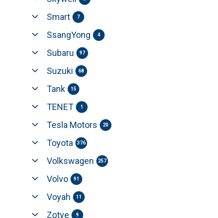
Smart
7
SsangYong
4
Subaru
97
Suzuki
68
Tank
15
TENET
1
Tesla Motors
20
Toyota
376
Volkswagen
257
Volvo
91
Voyah
11
Zotye
9