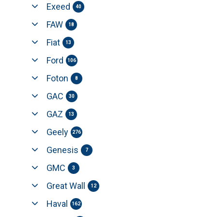
Exeed
40
FAW
18
Fiat
13
Ford
106
Foton
8
GAC
30
GAZ
13
Geely
276
Genesis
7
GMC
3
Great Wall
12
Haval
162