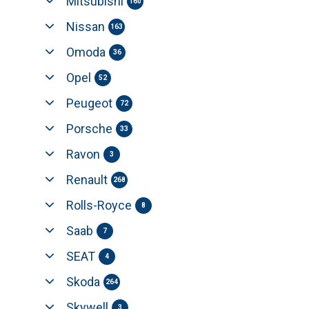
Mitsubishi
160
Nissan
163
Omoda
36
Opel
52
Peugeot
72
Porsche
33
Ravon
3
Renault
268
Rolls-Royce
8
Saab
7
SEAT
4
Skoda
264
Skywell
3