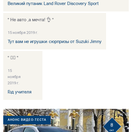
Великий путаник Land Rover Discovery Sport
“ Не авто ,а мечта! 👌 “
15 ноября 2019 г.
Тут вам не игрушки: сюрпризы от Suzuki Jimny
“ 👍🏻 “
15
ноября
2019 г.
Год учителя
АНОНС ВИДЕО-ТЕСТА
8
окт