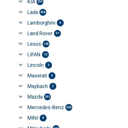
KIA
359
Lada
456
Lamborghini
8
Land Rover
97
Lexus
148
LIFAN
12
Lincoln
3
Maserati
6
Maybach
3
Mazda
202
Mercedes-Benz
226
MINI
8