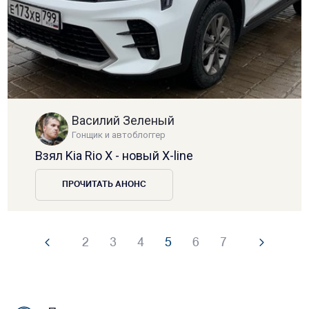
Василий Зеленый
Гонщик и автоблоггер
Взял Kia Rio X - новый X-line
ПРОЧИТАТЬ АНОНС
2
3
4
5
6
7