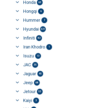
Honda
63
Hongqi
6
Hummer
7
Hyundai
321
Infiniti
82
Iran Khodro
1
Isuzu
13
JAC
35
Jaguar
45
Jeep
68
Jetour
53
Kaiyi
3