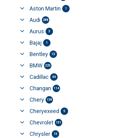
Aston Martin
1
Audi
288
Aurus
3
Bajaj
1
Bentley
13
BMW
220
Cadillac
44
Changan
114
Chery
138
Cheryexeed
5
Chevrolet
101
Chrysler
10