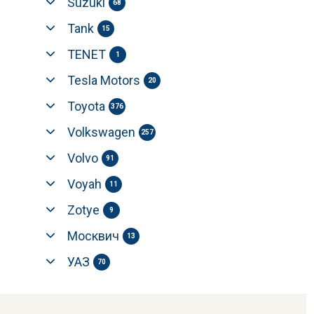
Suzuki
68
Tank
15
TENET
1
Tesla Motors
20
Toyota
376
Volkswagen
257
Volvo
91
Voyah
11
Zotye
9
Москвич
13
УАЗ
70