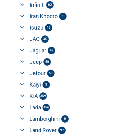
Infiniti
82
Iran Khodro
1
Isuzu
13
JAC
35
Jaguar
45
Jeep
68
Jetour
53
Kaiyi
3
KIA
359
Lada
456
Lamborghini
8
Land Rover
97