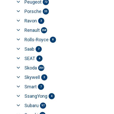
Peugeot
72
Porsche
33
Ravon
3
Renault
268
Rolls-Royce
8
Saab
7
SEAT
4
Skoda
264
Skywell
3
Smart
7
SsangYong
4
Subaru
97