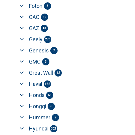
Foton
8
GAC
30
GAZ
13
Geely
276
Genesis
7
GMC
3
Great Wall
12
Haval
162
Honda
63
Hongqi
6
Hummer
7
Hyundai
321