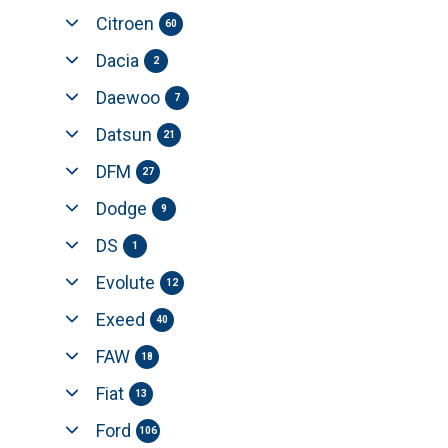
Citroen
60
Dacia
2
Daewoo
7
Datsun
21
DFM
27
Dodge
9
DS
1
Evolute
12
Exeed
40
FAW
18
Fiat
13
Ford
106