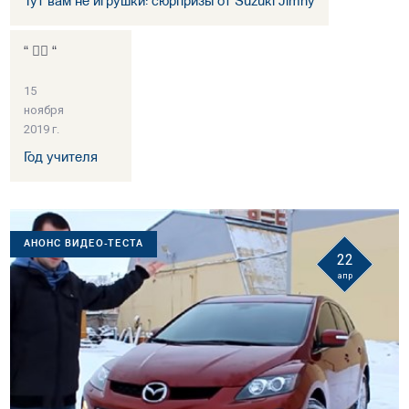
Тут вам не игрушки: сюрпризы от Suzuki Jimny
“ 👍🏻 “
15
ноября
2019 г.
Год учителя
АНОНС ВИДЕО-ТЕСТА
22
апр