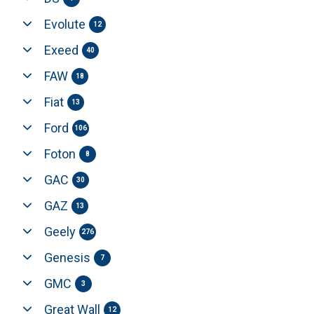
Evolute
12
Exeed
40
FAW
18
Fiat
13
Ford
106
Foton
8
GAC
30
GAZ
13
Geely
276
Genesis
7
GMC
3
Great Wall
12