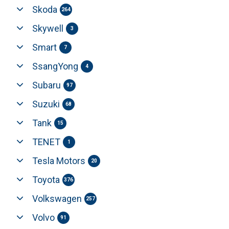
Skoda
264
Skywell
3
Smart
7
SsangYong
4
Subaru
97
Suzuki
68
Tank
15
TENET
1
Tesla Motors
20
Toyota
376
Volkswagen
257
Volvo
91