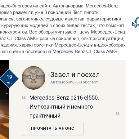
видео-блогеров на сайте Автопанорама. Mercedes-Benz
 время разменял уже 3 поколений. Тест-пилоты
иалов, эргономинку, ездовые качества, характеристики
онкурирующих моделей в своих видео тестах, что поможет
 конкурентов. Все обзоры учитывают цену Mерседес-Бенц
enz CL-Class AMG: разные поколения, опыт эксплуатации,
уждения, характеристики Mерседес-Бенц в видео-обзорах
нная оценка блогеров на Mercedes-Benz CL-Class AMG.
Завел и поехал
19
Автомобильный эксперт
мар
Mercedes-Benz c216 cl550.
Импозантный и немного
практичный.
ПРОЧИТАТЬ АНОНС