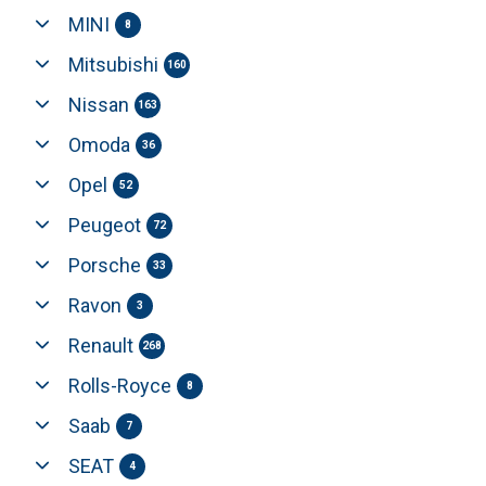
MINI
8
Mitsubishi
160
Nissan
163
Omoda
36
Opel
52
Peugeot
72
Porsche
33
Ravon
3
Renault
268
Rolls-Royce
8
Saab
7
SEAT
4