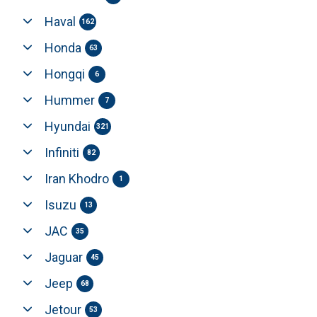
Haval
162
Honda
63
Hongqi
6
Hummer
7
Hyundai
321
Infiniti
82
Iran Khodro
1
Isuzu
13
JAC
35
Jaguar
45
Jeep
68
Jetour
53