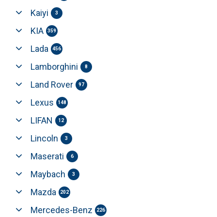
Kaiyi
3
KIA
359
Lada
456
Lamborghini
8
Land Rover
97
Lexus
148
LIFAN
12
Lincoln
3
Maserati
6
Maybach
3
Mazda
202
Mercedes-Benz
226