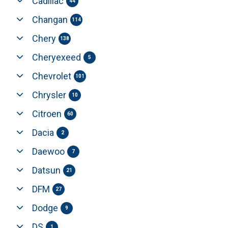
Cadillac
44
Changan
114
Chery
138
Cheryexeed
5
Chevrolet
101
Chrysler
10
Citroen
60
Dacia
2
Daewoo
7
Datsun
21
DFM
27
Dodge
9
DS
1