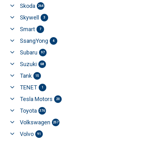
Skoda
264
Skywell
3
Smart
7
SsangYong
4
Subaru
97
Suzuki
68
Tank
15
TENET
1
Tesla Motors
20
Toyota
376
Volkswagen
257
Volvo
91