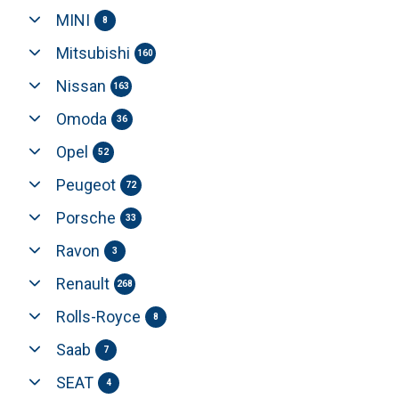
MINI
8
Mitsubishi
160
Nissan
163
Omoda
36
Opel
52
Peugeot
72
Porsche
33
Ravon
3
Renault
268
Rolls-Royce
8
Saab
7
SEAT
4