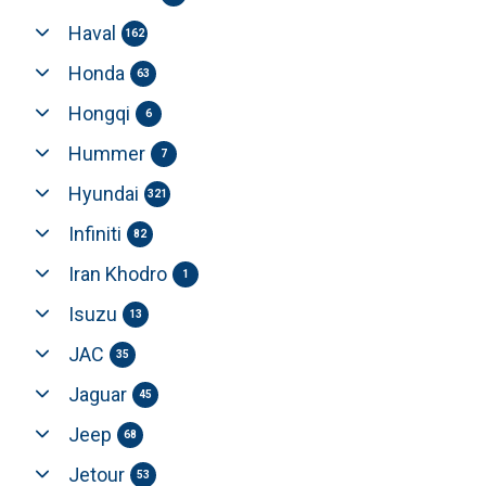
Haval
162
Honda
63
Hongqi
6
Hummer
7
Hyundai
321
Infiniti
82
Iran Khodro
1
Isuzu
13
JAC
35
Jaguar
45
Jeep
68
Jetour
53