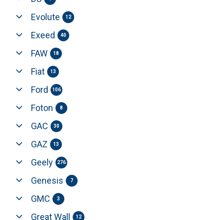
Evolute
12
Exeed
40
FAW
18
Fiat
13
Ford
106
Foton
8
GAC
30
GAZ
13
Geely
276
Genesis
7
GMC
3
Great Wall
12