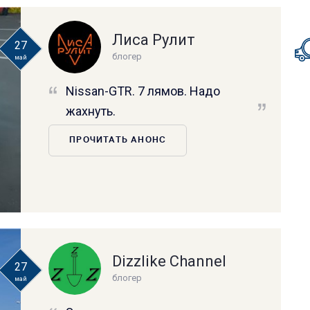
Лиса Рулит
27
блогер
май
Nissan-GTR. 7 лямов. Надо
жахнуть.
ПРОЧИТАТЬ АНОНС
Dizzlike Channel
27
блогер
май