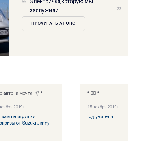
Электричка,которую мы
заслужили.
ПРОЧИТАТЬ АНОНС
е авто ,а мечта! 👌 “
“ 👍🏻 “
ноября 2019 г.
15 ноября 2019 г.
т вам не игрушки:
Год учителя
рпризы от Suzuki Jimny