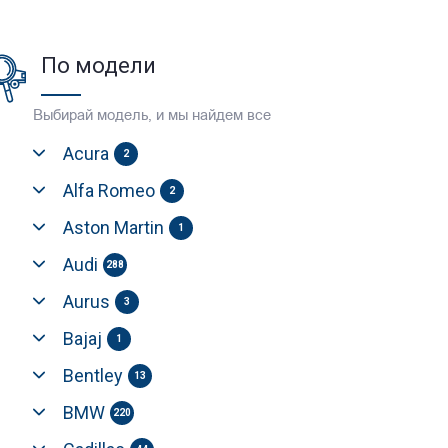
По модели
Выбирай модель, и мы найдем все
Acura
2
Alfa Romeo
2
Aston Martin
1
Audi
288
Aurus
3
Bajaj
1
Bentley
13
BMW
220