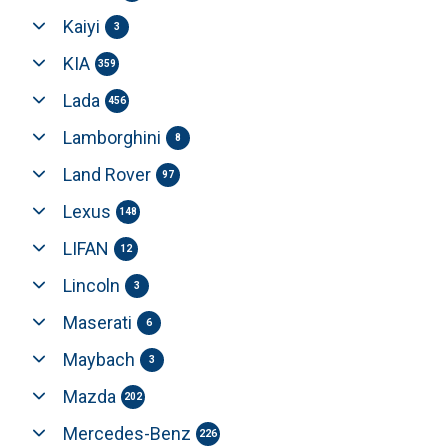
Kaiyi
3
KIA
359
Lada
456
Lamborghini
8
Land Rover
97
Lexus
148
LIFAN
12
Lincoln
3
Maserati
6
Maybach
3
Mazda
202
Mercedes-Benz
226