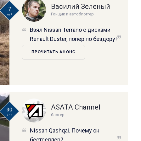
Василий Зеленый
7
Гонщик и автоблоггер
май
Взял Nissan Terrano с дисками
Renault Duster, попер по бездору!
ПРОЧИТАТЬ АНОНС
ASATA Channel
30
блогер
апр
Nissan Qashqai. Почему он
бестселлер?