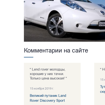
Комментарии на сайте
“ Lend rover молодцы,
“ Н
хорошие у них тачки.
Только цена высокая! “
15 
Ту
15 ноября 2019 г.
сю
Великий путаник Land
Rover Discovery Sport