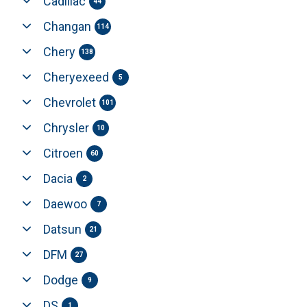
Cadillac
44
Changan
114
Chery
138
Cheryexeed
5
Chevrolet
101
Chrysler
10
Citroen
60
Dacia
2
Daewoo
7
Datsun
21
DFM
27
Dodge
9
DS
1