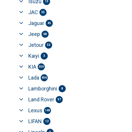
Isuzu
13
JAC
35
Jaguar
45
Jeep
68
Jetour
53
Kaiyi
3
KIA
359
Lada
456
Lamborghini
8
Land Rover
97
Lexus
148
LIFAN
12