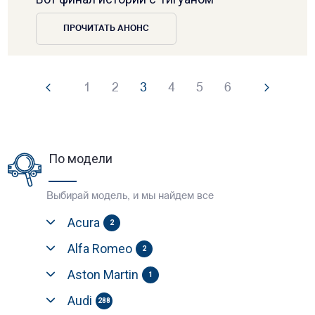
ПРОЧИТАТЬ АНОНС
1
2
3
4
5
6
По модели
Выбирай модель, и мы найдем все
Acura
2
Alfa Romeo
2
Aston Martin
1
Audi
288