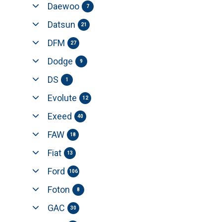
Daewoo
7
Datsun
21
DFM
27
Dodge
9
DS
1
Evolute
12
Exeed
40
FAW
18
Fiat
13
Ford
106
Foton
8
GAC
30