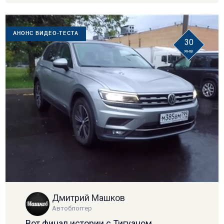
АНОНС ВИДЕО-ТЕСТА
30
янв
Дмитрий Машков
Автоблоггер
Вот финал истории с Тигуаном