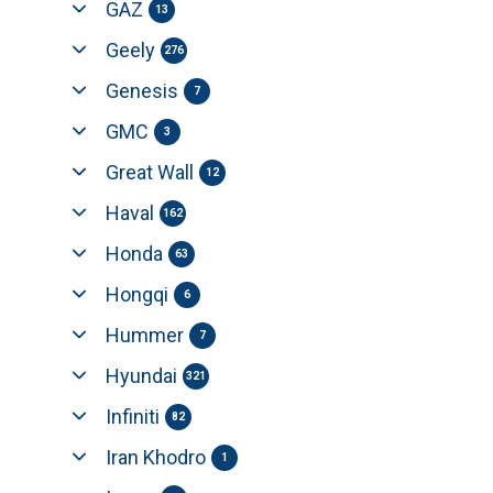
GAZ
13
Geely
276
Genesis
7
GMC
3
Great Wall
12
Haval
162
Honda
63
Hongqi
6
Hummer
7
Hyundai
321
Infiniti
82
Iran Khodro
1