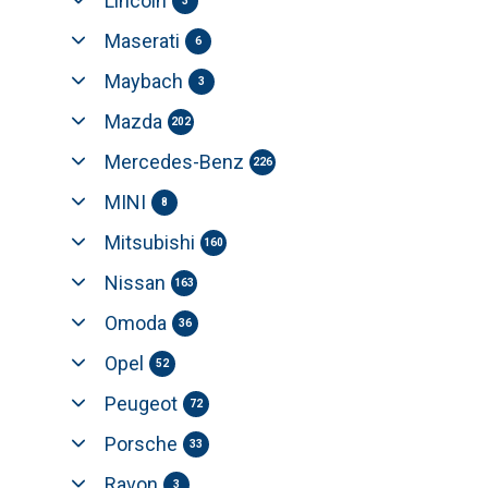
Lincoln
3
Maserati
6
Maybach
3
Mazda
202
Mercedes-Benz
226
MINI
8
Mitsubishi
160
Nissan
163
Omoda
36
Opel
52
Peugeot
72
Porsche
33
Ravon
3