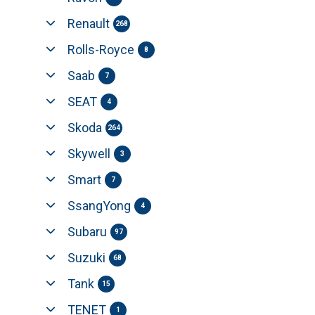
Renault
268
Rolls-Royce
8
Saab
7
SEAT
4
Skoda
264
Skywell
3
Smart
7
SsangYong
4
Subaru
97
Suzuki
68
Tank
15
TENET
1