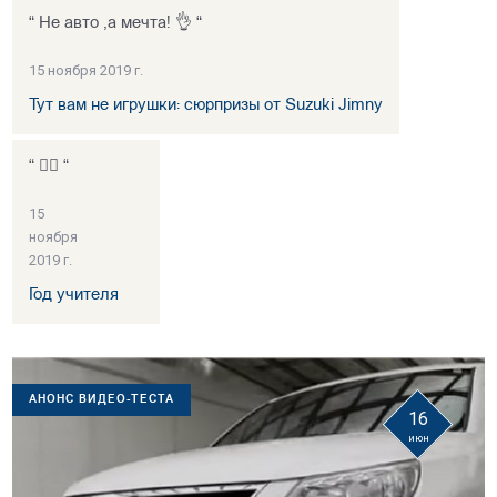
“ Не авто ,а мечта! 👌 “
15 ноября 2019 г.
Тут вам не игрушки: сюрпризы от Suzuki Jimny
“ 👍🏻 “
15
ноября
2019 г.
Год учителя
АНОНС ВИДЕО-ТЕСТА
16
июн