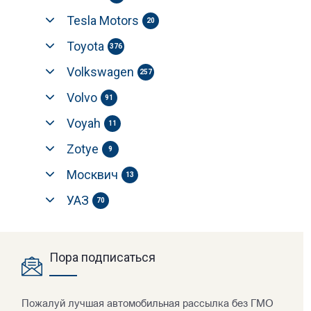
Tesla Motors
20
Toyota
376
Volkswagen
257
Volvo
91
Voyah
11
Zotye
9
Москвич
13
УАЗ
70
Пора подписаться
Пожалуй лучшая автомобильная рассылка без ГМО