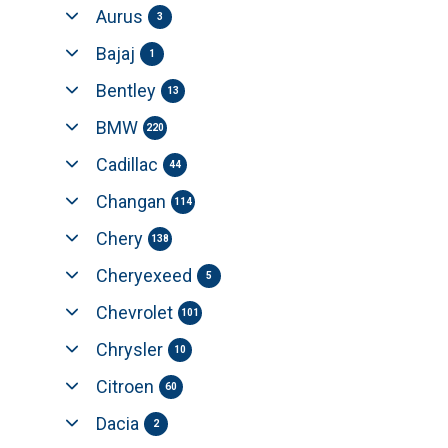
Aurus
3
Bajaj
1
Bentley
13
BMW
220
Cadillac
44
Changan
114
Chery
138
Cheryexeed
5
Chevrolet
101
Chrysler
10
Citroen
60
Dacia
2