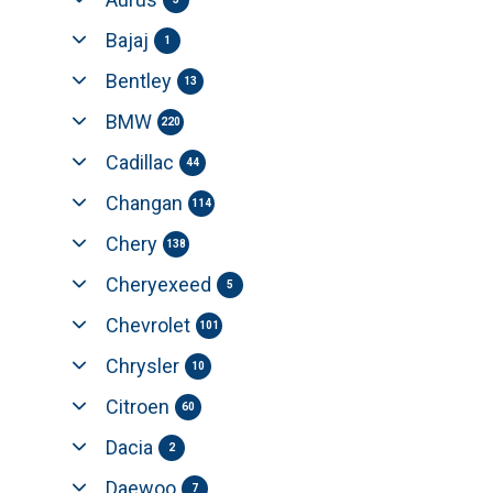
Bajaj
1
Bentley
13
BMW
220
Cadillac
44
Changan
114
Chery
138
Cheryexeed
5
Chevrolet
101
Chrysler
10
Citroen
60
Dacia
2
Daewoo
7