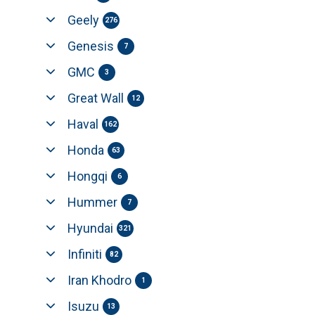
Geely
276
Genesis
7
GMC
3
Great Wall
12
Haval
162
Honda
63
Hongqi
6
Hummer
7
Hyundai
321
Infiniti
82
Iran Khodro
1
Isuzu
13