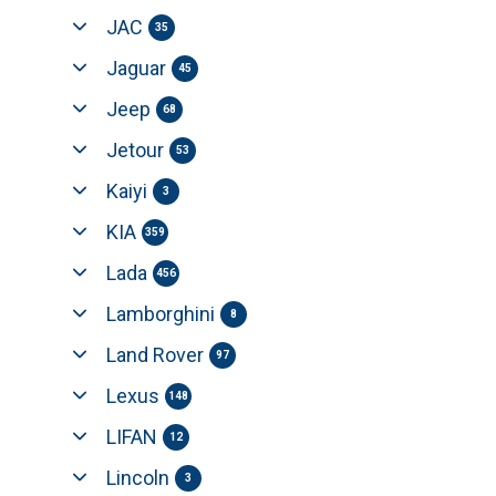
JAC
35
Jaguar
45
Jeep
68
Jetour
53
Kaiyi
3
KIA
359
Lada
456
Lamborghini
8
Land Rover
97
Lexus
148
LIFAN
12
Lincoln
3