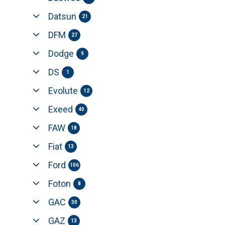
Datsun
21
DFM
27
Dodge
9
DS
1
Evolute
12
Exeed
40
FAW
18
Fiat
13
Ford
106
Foton
8
GAC
30
GAZ
13