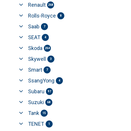
Renault
268
Rolls-Royce
8
Saab
7
SEAT
4
Skoda
264
Skywell
3
Smart
7
SsangYong
4
Subaru
97
Suzuki
68
Tank
15
TENET
1