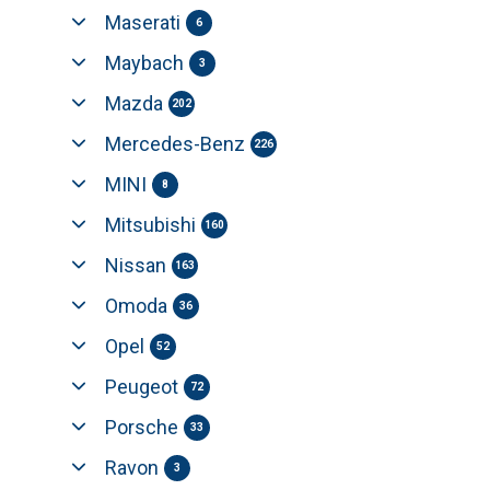
Maserati
6
Maybach
3
Mazda
202
Mercedes-Benz
226
MINI
8
Mitsubishi
160
Nissan
163
Omoda
36
Opel
52
Peugeot
72
Porsche
33
Ravon
3