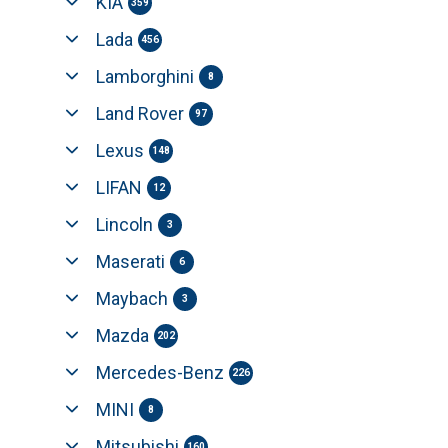
KIA
359
Lada
456
Lamborghini
8
Land Rover
97
Lexus
148
LIFAN
12
Lincoln
3
Maserati
6
Maybach
3
Mazda
202
Mercedes-Benz
226
MINI
8
Mitsubishi
160