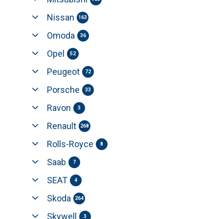
Nissan
163
Omoda
36
Opel
52
Peugeot
72
Porsche
33
Ravon
3
Renault
268
Rolls-Royce
8
Saab
7
SEAT
4
Skoda
264
Skywell
3