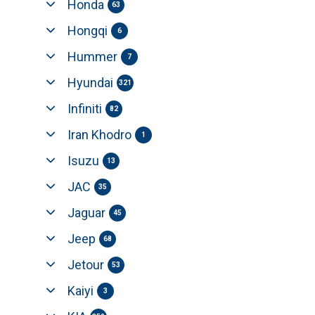
Honda
63
Hongqi
6
Hummer
7
Hyundai
321
Infiniti
82
Iran Khodro
1
Isuzu
13
JAC
35
Jaguar
45
Jeep
68
Jetour
53
Kaiyi
3