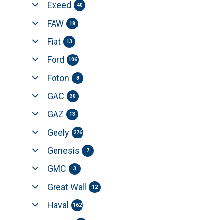
Exeed
40
FAW
18
Fiat
13
Ford
106
Foton
8
GAC
30
GAZ
13
Geely
276
Genesis
7
GMC
3
Great Wall
12
Haval
162