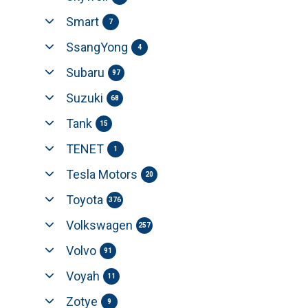
Smart
7
SsangYong
4
Subaru
97
Suzuki
68
Tank
15
TENET
1
Tesla Motors
20
Toyota
376
Volkswagen
257
Volvo
91
Voyah
11
Zotye
9