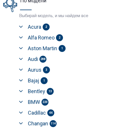
По модели
Выбирай модель, и мы найдем все
Acura
2
Alfa Romeo
2
Aston Martin
1
Audi
288
Aurus
3
Bajaj
1
Bentley
13
BMW
220
Cadillac
44
Changan
114