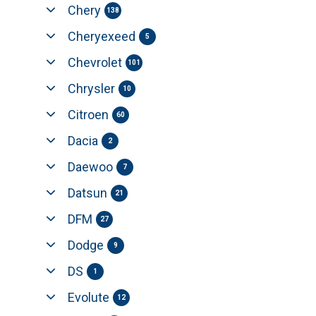
Chery
138
Cheryexeed
5
Chevrolet
101
Chrysler
10
Citroen
60
Dacia
2
Daewoo
7
Datsun
21
DFM
27
Dodge
9
DS
1
Evolute
12