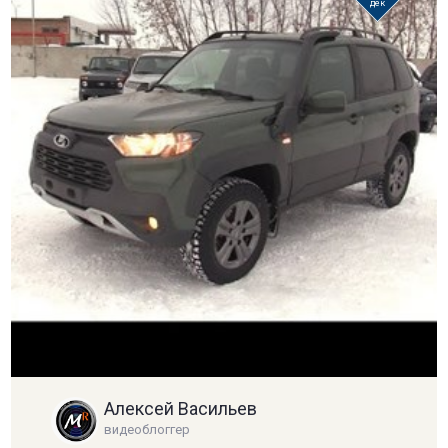
дек
Алексей Васильев
видеоблоггер