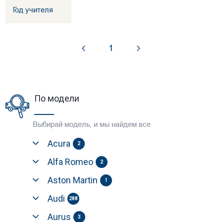
Год учителя
1
По модели
Выбирай модель, и мы найдем все
Acura
2
Alfa Romeo
2
Aston Martin
1
Audi
288
Aurus
3