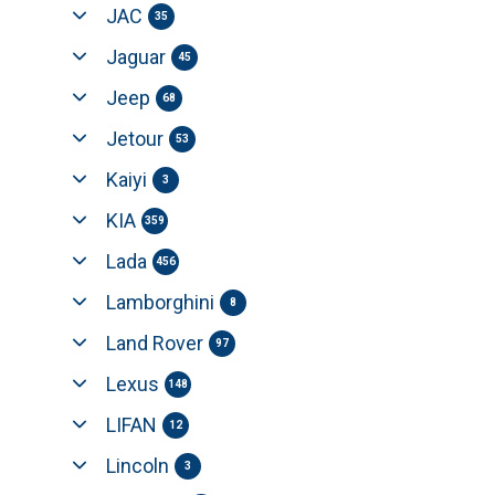
JAC
35
Jaguar
45
Jeep
68
Jetour
53
Kaiyi
3
KIA
359
Lada
456
Lamborghini
8
Land Rover
97
Lexus
148
LIFAN
12
Lincoln
3