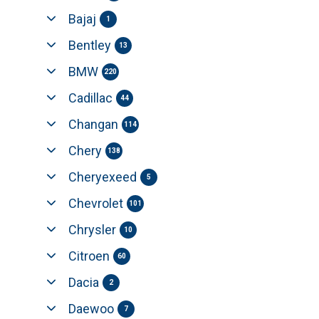
Bajaj
1
Bentley
13
BMW
220
Cadillac
44
Changan
114
Chery
138
Cheryexeed
5
Chevrolet
101
Chrysler
10
Citroen
60
Dacia
2
Daewoo
7