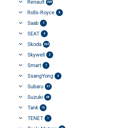
Renault
268
Rolls-Royce
8
Saab
7
SEAT
4
Skoda
264
Skywell
3
Smart
7
SsangYong
4
Subaru
97
Suzuki
68
Tank
15
TENET
1