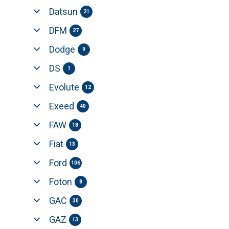
Datsun
21
DFM
27
Dodge
9
DS
1
Evolute
12
Exeed
40
FAW
18
Fiat
13
Ford
106
Foton
8
GAC
30
GAZ
13