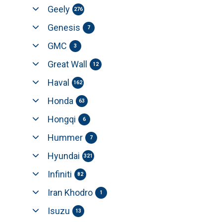
Geely
276
Genesis
7
GMC
3
Great Wall
12
Haval
162
Honda
63
Hongqi
6
Hummer
7
Hyundai
321
Infiniti
82
Iran Khodro
1
Isuzu
13