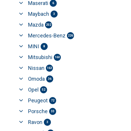
Maserati
6
Maybach
3
Mazda
202
Mercedes-Benz
226
MINI
8
Mitsubishi
160
Nissan
163
Omoda
36
Opel
52
Peugeot
72
Porsche
33
Ravon
3