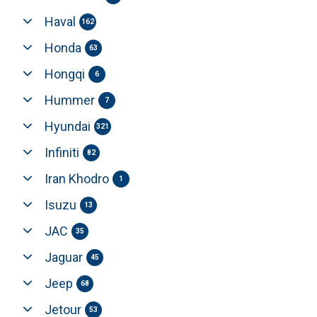
Haval
162
Honda
63
Hongqi
6
Hummer
7
Hyundai
321
Infiniti
82
Iran Khodro
1
Isuzu
13
JAC
35
Jaguar
45
Jeep
68
Jetour
53