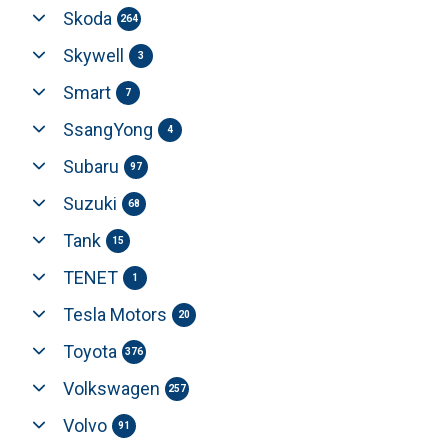
Skoda
264
Skywell
3
Smart
7
SsangYong
4
Subaru
97
Suzuki
68
Tank
15
TENET
1
Tesla Motors
20
Toyota
376
Volkswagen
257
Volvo
91