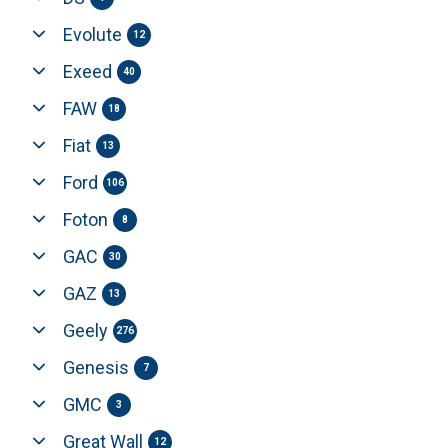
Evolute
12
Exeed
40
FAW
18
Fiat
13
Ford
106
Foton
8
GAC
30
GAZ
13
Geely
276
Genesis
7
GMC
3
Great Wall
12