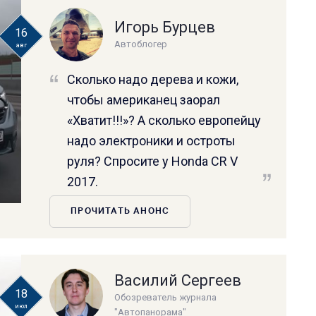
Игорь Бурцев
16
Автоблогер
авг
Сколько надо дерева и кожи,
чтобы американец заорал
«Хватит!!!»? А сколько европейцу
надо электроники и остроты
руля? Спросите у Honda CR V
2017.
ПРОЧИТАТЬ АНОНС
Василий Сергеев
18
Обозреватель журнала
июл
"Автопанорама"