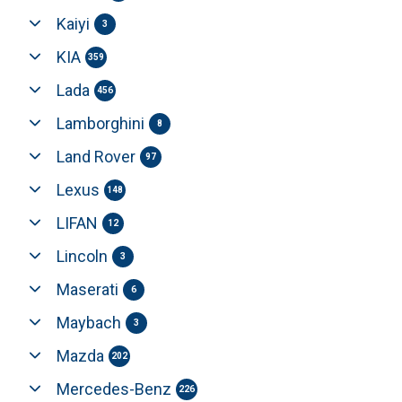
Kaiyi
3
KIA
359
Lada
456
Lamborghini
8
Land Rover
97
Lexus
148
LIFAN
12
Lincoln
3
Maserati
6
Maybach
3
Mazda
202
Mercedes-Benz
226