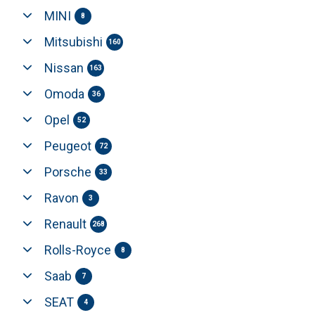
MINI
8
Mitsubishi
160
Nissan
163
Omoda
36
Opel
52
Peugeot
72
Porsche
33
Ravon
3
Renault
268
Rolls-Royce
8
Saab
7
SEAT
4