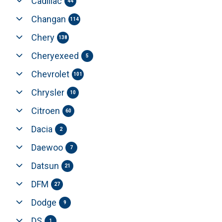
Cadillac
44
Changan
114
Chery
138
Cheryexeed
5
Chevrolet
101
Chrysler
10
Citroen
60
Dacia
2
Daewoo
7
Datsun
21
DFM
27
Dodge
9
DS
1