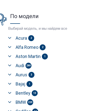
По модели
Выбирай модель, и мы найдем все
Acura
2
Alfa Romeo
2
Aston Martin
1
Audi
288
Aurus
3
Bajaj
1
Bentley
13
BMW
220