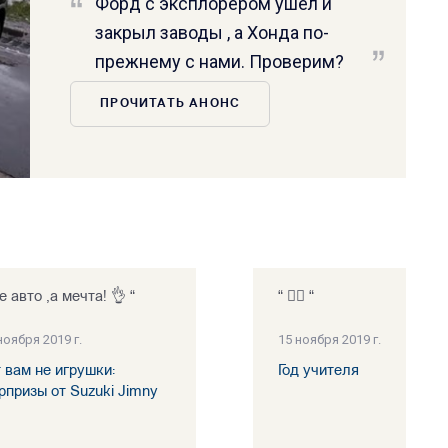
Форд с эксплорером ушёл и
закрыл заводы , а Хонда по-
прежнему с нами. Проверим?
ПРОЧИТАТЬ АНОНС
е авто ,а мечта! 👌 “
“ 👍🏻 “
ноября 2019 г.
15 ноября 2019 г.
т вам не игрушки:
Год учителя
рпризы от Suzuki Jimny