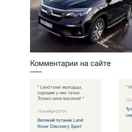
Комментарии на сайте
“ Lend rover молодцы,
“ Н
хорошие у них тачки.
Только цена высокая! “
15 
Ту
15 ноября 2019 г.
сю
Великий путаник Land
Rover Discovery Sport