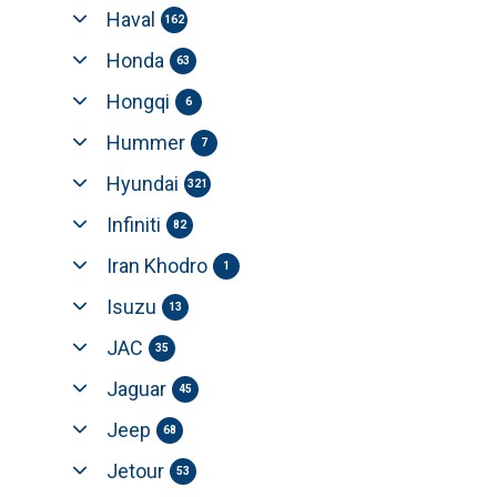
Haval
162
Honda
63
Hongqi
6
Hummer
7
Hyundai
321
Infiniti
82
Iran Khodro
1
Isuzu
13
JAC
35
Jaguar
45
Jeep
68
Jetour
53