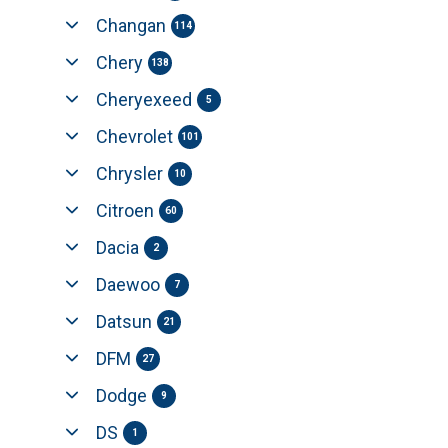
Changan
114
Chery
138
Cheryexeed
5
Chevrolet
101
Chrysler
10
Citroen
60
Dacia
2
Daewoo
7
Datsun
21
DFM
27
Dodge
9
DS
1