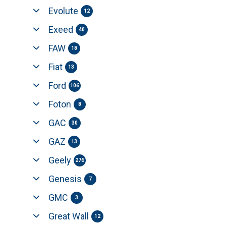
Evolute
12
Exeed
40
FAW
18
Fiat
13
Ford
106
Foton
8
GAC
30
GAZ
13
Geely
276
Genesis
7
GMC
3
Great Wall
12