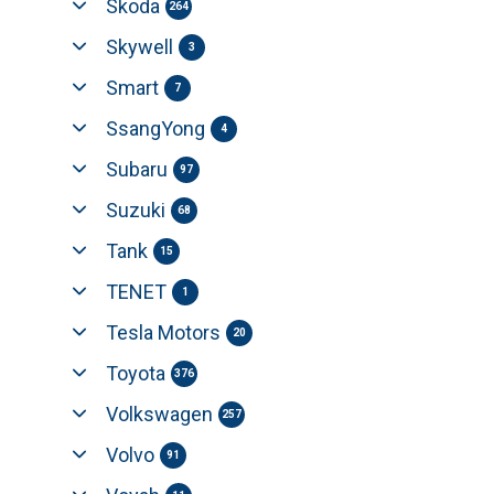
Skoda
264
Skywell
3
Smart
7
SsangYong
4
Subaru
97
Suzuki
68
Tank
15
TENET
1
Tesla Motors
20
Toyota
376
Volkswagen
257
Volvo
91