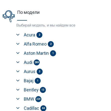
По модели
Выбирай модель, и мы найдем все
Acura
2
Alfa Romeo
2
Aston Martin
1
Audi
288
Aurus
3
Bajaj
1
Bentley
13
BMW
220
Cadillac
44