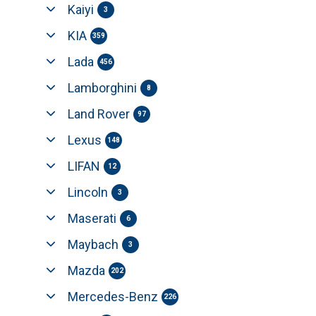
Kaiyi
3
KIA
359
Lada
456
Lamborghini
8
Land Rover
97
Lexus
148
LIFAN
12
Lincoln
3
Maserati
6
Maybach
3
Mazda
202
Mercedes-Benz
226