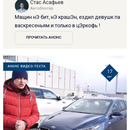
Стас Асафьев
Автоблоггер
Мащин нЭ бит, нЭ крашЭн, ездил девушк па
васкресеньям и только в цЭркофь !
ПРОЧИТАТЬ АНОНС
АНОНС ВИДЕО-ТЕСТА
17
авг